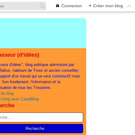
Connexion
+
Créer mon blog
sseur (d'idées)
seur d'idées", blog politique administré par
 Baltus, habitant de Trooz et ancien conseiller,
support d'un travail qui se veut constructif mais
e. Son fondement: l'information et la
lisation de tous les Trooziens
 du blog
n blog avec CanalBlog
erche