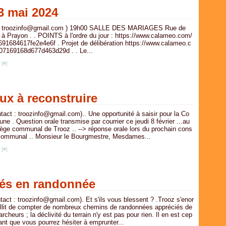
3 mai 2024
 : troozinfo@gmail.com ) 19h00 SALLE DES MARIAGES Rue de
2 à Prayon . . POINTS à l'ordre du jour : https://www.calameo.com/
691684617fe2e4e6f . Projet de délibération https://www.calameo.c
07169168d677d463d29d . . Le...
 [
#
]
ux à reconstruire
ntact : troozinfo@gmail.com).. Une opportunité à saisir pour la Co
e . Question orale transmise par courrier ce jeudi 8 février ...au
lège communal de Trooz .. --> réponse orale lors du prochain cons
 communal .. Monsieur le Bourgmestre, Mesdames...
 [
#
]
sés en randonnée
tact : troozinfo@gmail.com). Et s'ils vous blessent ? .Trooz s'enor
illit de compter de nombreux chemins de randonnées appréciés de
rcheurs ; la déclivité du terrain n'y est pas pour rien. Il en est cep
nt que vous pourrez hésiter à emprunter...