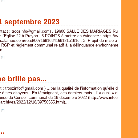
 [
#
]
1 septembre 2023
ntact : troozinfo@gmail.com) . 19h00 SALLE DES MARIAGES Ru
e l'Eglise 22 à Prayon . 5 POINTS à mettre en évidence : https://w
calameo.com/read/0071691684169121e181c . 3. Projet de mise à
r RGP et règlement communal relatif à la délinquance environneme
e...
 [
#
]
brille pas...
t : troozinfo@gmail.com ) ...par la qualité de l’information qu’elle d
 à ses citoyens. .En témoignent, ces derniers mois : l’ « oubli » d
nonce du Conseil communal du 19 décembre 2022 (http://www.infotr
/archives/2022/12/18/39750555.html)...
 [
#
]
..