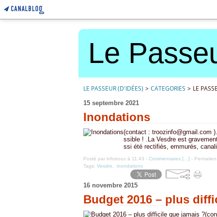
Le Passeu
LE PASSEUR (D'IDÉES)
>
CATEGORIES
>
LE PASSE
15 septembre 2021
Inondations
(contact : troozinfo@gmail.com ).
ssible ! .La Vesdre est gravement 
ssi été rectifiés, emmurés, cana
Posté par infotrooz à 11:43 -
Commentaires [
…
]
- Permalien
Tags:
Vesdre
,
inondations
16 novembre 2015
Budget 2016 – plus diffi
(con