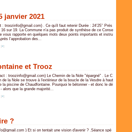
Févr
Avri
Avri
Mai
Juil
Janv
Mar
Mar
Avri
Juin
Févr
Févr
Mar
Mai
 janvier 2021
Janv
Janv
Févr
Avri
Janv
Mar
t : troozinfo@gmail.com) . Ce qu'il faut retenir Durée : 24’25’’ Prés
Févr
: 16 sur 19. La Commune n’a pas produit de synthèse de ce Conse
 je vous rapporte en quelques mots deux points importants et instru
Janv
 Après l’approbation des...
 [
#
]
ontaine et Trooz
act : troozinfo@gmail.com) Le Chemin de la Nole "épargné" . Le C
 de la Nole se trouve à l'extérieur de la boucle de la Vesdre à haut
e la piscine de Chaudfontaine. Pourquoi le bétonner - et donc le dé
e - alors que la grande majorité...
 [
#
]
ire ?
nfo@gmail.com ) Et si on tentait une vision d'avenir ? .Séance spé