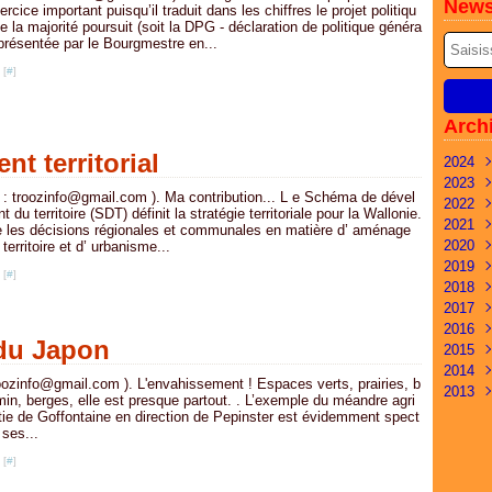
News
ercice important puisqu’il traduit dans les chiffres le projet politiqu
e la majorité poursuit (soit la DPG - déclaration de politique généra
 présentée par le Bourgmestre en...
 [
#
]
Arch
t territorial
2024
2023
Mai
 : troozinfo@gmail.com ). Ma contribution... L e Schéma de dével
2022
Févr
Déc
 du territoire (SDT) définit la stratégie territoriale pour la Wallonie.
2021
Janv
Nov
Déc
te les décisions régionales et communales en matière d’ aménage
2020
Oct
Nov
Nov
territoire et d’ urbanisme...
2019
Sep
Oct
Oct
Déc
 [
#
]
2018
Juil
Sep
Sep
Oct
Oct
2017
Juin
Juil
Juil
Aoû
Avri
Nov
2016
Mai
Juin
Avri
Juil
Mar
Oct
Déc
du Japon
2015
Mar
Mar
Mar
Avri
Févr
Sep
Nov
Déc
2014
Févr
Févr
Janv
Mar
Janv
Aoû
Oct
Nov
Déc
roozinfo@gmail.com ). L'envahissement ! Espaces verts, prairies, b
2013
Janv
Févr
Juil
Sep
Oct
Nov
Déc
in, berges, elle est presque partout. . L’exemple du méandre agri
Janv
Juin
Aoû
Sep
Oct
Nov
Déc
rtie de Goffontaine en direction de Pepinster est évidemment spect
 ses...
Mai
Juil
Juil
Sep
Oct
Nov
Avri
Juin
Juin
Aoû
Sep
 [
#
]
Mar
Mai
Mai
Juin
Aoû