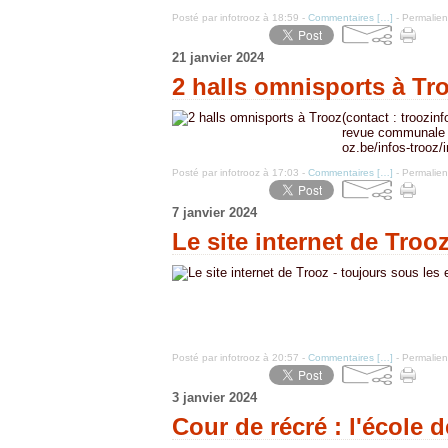
Posté par infotrooz à 18:59 -
Commentaires [
…
]
- Permalien
21 janvier 2024
2 halls omnisports à Tr
(contact : troozin
revue communale de
oz.be/infos-trooz/
Posté par infotrooz à 17:03 -
Commentaires [
…
]
- Permalien
7 janvier 2024
Le site internet de Troo
Posté par infotrooz à 20:57 -
Commentaires [
…
]
- Permalien
3 janvier 2024
Cour de récré : l'école 