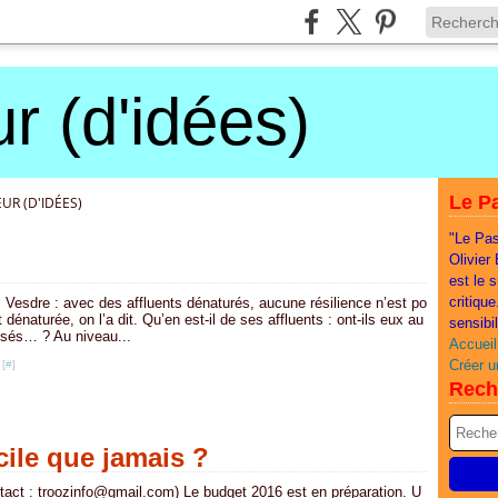
r (d'idées)
Le Pa
UR (D'IDÉES)
"Le Pas
Olivier
est le 
critiqu
 Vesdre : avec des affluents dénaturés, aucune résilience n’est po
dénaturée, on l’a dit. Qu’en est-il de ses affluents : ont-ils eux au
sensibi
lisés… ? Au niveau...
Accueil
Créer u
 [
#
]
Rech
cile que jamais ?
tact : troozinfo@gmail.com) Le budget 2016 est en préparation. U