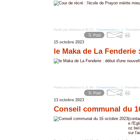
Posté par infotrooz à 06:15 -
Commentaires [
…
]
- Permalien
15 octobre 2023
le Maka de La Fenderie 
Posté par infotrooz à 11:46 -
Commentaires [
…
]
- Permalien
13 octobre 2023
Conseil communal du 16
(cont
e l'Eg
oz.be/
sur l'