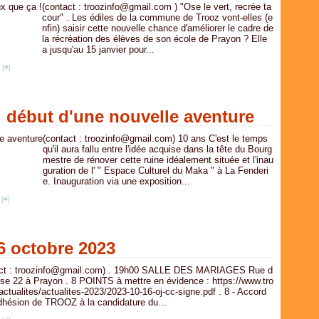
(contact : troozinfo@gmail.com ) "Ose le vert, recrée ta
cour" . Les édiles de la commune de Trooz vont-elles (e
nfin) saisir cette nouvelle chance d'améliorer le cadre de
la récréation des élèves de son école de Prayon ? Elle
a jusqu'au 15 janvier pour...
 [
#
]
: début d'une nouvelle aventure
(contact : troozinfo@gmail.com) 10 ans C'est le temps
qu'il aura fallu entre l'idée acquise dans la tête du Bourg
mestre de rénover cette ruine idéalement située et l'inau
guration de l' " Espace Culturel du Maka " à La Fenderi
e. Inauguration via une exposition...
 [
#
]
 octobre 2023
act : troozinfo@gmail.com) . 19h00 SALLE DES MARIAGES Rue d
lise 22 à Prayon . 8 POINTS à mettre en évidence : https://www.tro
actualites/actualites-2023/2023-10-16-oj-cc-signe.pdf . 8 - Accord
adhésion de TROOZ à la candidature du...