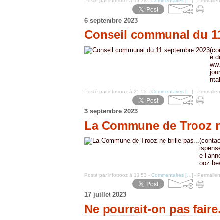
Posté par infotrooz à 15:38 -
Commentaires [
…
]
- Permalien
6 septembre 2023
Conseil communal du 1
(co
e d
ww.
jou
ntal
Posté par infotrooz à 21:53 -
Commentaires [
…
]
- Permalien
3 septembre 2023
La Commune de Trooz ne 
(contac
ispense
e l’an
ooz.be
Posté par infotrooz à 13:53 -
Commentaires [
…
]
- Permalien
17 juillet 2023
Ne pourrait-on pas faire.