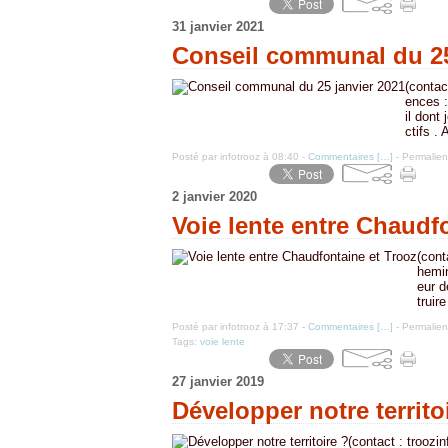
31 janvier 2021
Conseil communal du 25
(contac
ences 
il dont
ctifs .
Posté par infotrooz à 08:40 -
Commentaires [
…
]
- Permalien
2 janvier 2020
Voie lente entre Chaudf
(cont
hemin
eur d
truir
Posté par infotrooz à 17:37 -
Commentaires [
…
]
- Permalien
Tags:
voie lente
27 janvier 2019
Développer notre territo
(contact : troozi