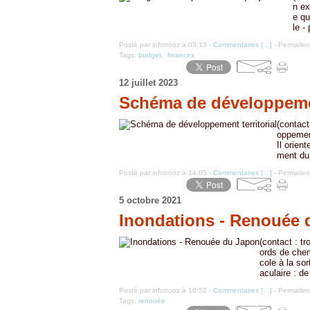
n ex
e qu
le -
Posté par infotrooz à 03:13 -
Commentaires [
…
]
- Permalien
Tags:
budget
,
finances
12 juillet 2023
Schéma de développemen
(contact
oppement
Il orien
ment du 
Posté par infotrooz à 14:05 -
Commentaires [
…
]
- Permalien
5 octobre 2021
Inondations - Renouée 
(contact : t
ords de chem
cole à la so
aculaire : de
Posté par infotrooz à 16:52 -
Commentaires [
…
]
- Permalien
Tags:
renouée