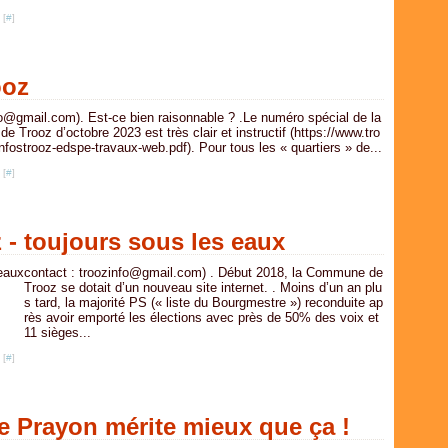
 [
#
]
ooz
fo@gmail.com). Est-ce bien raisonnable ? .Le numéro spécial de la
 Trooz d’octobre 2023 est très clair et instructif (https://www.tro
infostrooz-edspe-travaux-web.pdf). Pour tous les « quartiers » de...
 [
#
]
z - toujours sous les eaux
contact : troozinfo@gmail.com) . Début 2018, la Commune de
Trooz se dotait d’un nouveau site internet. . Moins d’un an plu
s tard, la majorité PS (« liste du Bourgmestre ») reconduite ap
rès avoir emporté les élections avec près de 50% des voix et
11 sièges...
 [
#
]
de Prayon mérite mieux que ça !