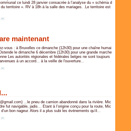
 communal ce lundi 28 janvier consacrée à l’analyse du « schéma d
u territoire ». RV à 18h à la salle des mariages. .Le territoire est
 [
#
]
pare maintenant
z-vous : à Bruxelles ce dimanche (12h30) pour une chaîne humai
Ostende le dimanche 6 décembre (12h30) pour une grande marche
enne Les autorités régionales et fédérales belges ne sont toujours
arvenues à un accord... à la veille de l'ouverture...
 [
#
]
...
fo@gmail.com) ...le pneu de camion abandonné dans la rivière. Mic
dre fut navigable, jadis… Etant à l’origine conçu pour la route, Mic
il d’un bon nageur. Alors il a plus subi les événements qu’il...
 [
#
]