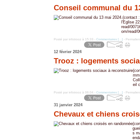
Conseil communal du 1
.(contact
l'Eglise 2
read/0071
om/read/0
Posté par infotrooz à 15:33 -
Commentaires [
…
]
- Permalien
12 février 2024
Trooz : logements socia
(co
mmun
Col
eil
Posté par infotrooz à 06:04 -
Commentaires [
…
]
- Permalien
31 janvier 2024
Chevaux et chiens croi
(con
gue
s ma
enda