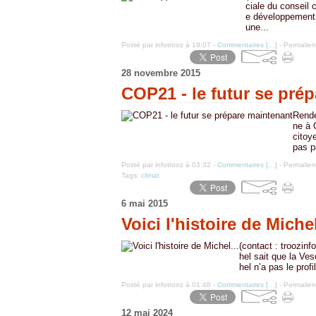
ciale du conseil
e développement d
une...
Posté par infotrooz à 19:07 -
Commentaires [
…
]
- Permalien
28 novembre 2015
COP21 - le futur se pré
Rende
ne à 
citoy
pas p
Posté par infotrooz à 03:32 -
Commentaires [
…
]
- Permalien
Tags:
climat
6 mai 2015
Voici l'histoire de Michel
(contact : troozin
hel sait que la Ves
hel n’a pas le prof
Posté par infotrooz à 01:48 -
Commentaires [
…
]
- Permalien
12 mai 2024