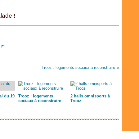
Févr
Avri
Avri
Mai
Juil
Janv
Mar
Mar
Avri
Juin
Févr
Févr
Mar
Mai
lade !
Janv
Janv
Févr
Avri
Janv
Mar
Févr
Janv
 [
#
]
Trooz : logements sociaux à reconstruire
l du 19
Trooz : logements
2 halls omnisports à
sociaux à reconstruire
Trooz