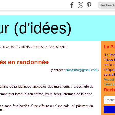
r (d'idées)
Le Pa
CHEVAUX ET CHIENS CROISÉS EN RANDONNÉE
"Le Pas
Olivier
sés en randonnée
est le 
critiqu
(contact :
troozinfo@gmail.com
)
.
sensibi
Accueil
Créer u
emins de randonnées appréciés des marcheurs ; la déclivité du
Rech
emprunter lorsqu'à son entrée, vous serez informés de la sorte.
es sans être bordés d'une clôture ou d'une haie, où pâturent du
ns.