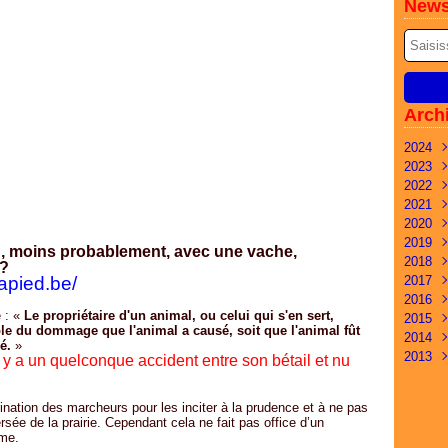
News
Arch
2024
2023
Mai
2022
Févr
Déc
2021
Janv
Nov
Déc
2020
Oct
Nov
Nov
2019
Sep
Oct
Oct
Déc
u, moins probablement, avec une vache,
2018
Juil
Sep
Sep
Oct
Oct
 ?
apied.be/
2017
Juin
Juil
Juil
Aoû
Avri
Nov
2016
Mai
Juin
Avri
Juil
Mar
Oct
Déc
e : «
Le propriétaire d'un animal, ou celui qui s'en sert,
2015
Mar
Mar
Mar
Avri
Févr
Sep
Nov
Déc
ble du dommage que l'animal a causé, soit que l'animal fût
2014
Févr
Févr
Janv
Mar
Janv
Aoû
Oct
Nov
Déc
é.
»
2013
Janv
Févr
Juil
Sep
Oct
Nov
Déc
l y a un quelconque accident entre son bétail et nu
Janv
Juin
Aoû
Sep
Oct
Nov
Déc
Mai
Juil
Juil
Sep
Oct
Nov
stination des marcheurs pour les inciter à la prudence et à ne pas
Avri
Juin
Juin
Aoû
Sep
versée de la prairie. Cependant cela ne fait pas office d’un
Mar
Mai
Mai
Juin
Aoû
ème.