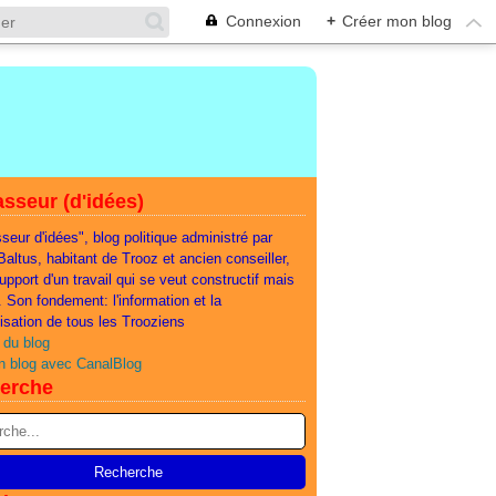
Connexion
+
Créer mon blog
sseur (d'idées)
seur d'idées", blog politique administré par
 Baltus, habitant de Trooz et ancien conseiller,
support d'un travail qui se veut constructif mais
e. Son fondement: l'information et la
lisation de tous les Trooziens
 du blog
n blog avec CanalBlog
erche