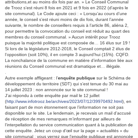
attributions,et au moins dix fois par an. » Le Conseil Communal
de Trooz s’est réuni 8 fois en 2021 et 9 fois en 2022 (d'après le
site communal). Le Code ajoute ceci : « Lorsqu’au cours d’une
année, le conseil s’est réuni moins de dix fois, durant l’année
suivante, le nombre de conseillers requis à l’article 86, aliéna 2,
pour permettre la convocation du conseil est réduit au quart des
membres du conseil communal. » Aucun intérêt pour Trooz
puisque la majorité politique est composée de… 16 élus sur 19 !
Si lors de la législature 2012-2018, le Conseil comptait 2 élus de
l’opposition (soit 10%), il en compte 3 aujourd’hui (15%). CQFD.
La nonchalance de la commune en matière d’information liée aux
réunions du Conseil communal est dramatique et… illégale.
.
Autre exemple affligeant : l’
enquête publique
sur le Schéma de
développement du territoire (SDT) qui s’est tenue du 30 mai au
14 juillet 2023 : non annoncée sur le site communal !
J’ai répondu à cette enquête par mail le 12 juillet
(
http://www.infotrooz.be/archives/2023/07/12/39970492.html
), en
faisant part de mon étonnement que l’information ne soit pas
disponible sur le site. Le lendemain, je recevais un mail d’accusé
de réception de mes remarques m’informant par ailleurs de
l’interpellation du service communication quant à la publication de
cette enquête. Jetez un coup d’œil sur la page « actualités » du
site communal : vous verrez que l’enquête publique est annoncée