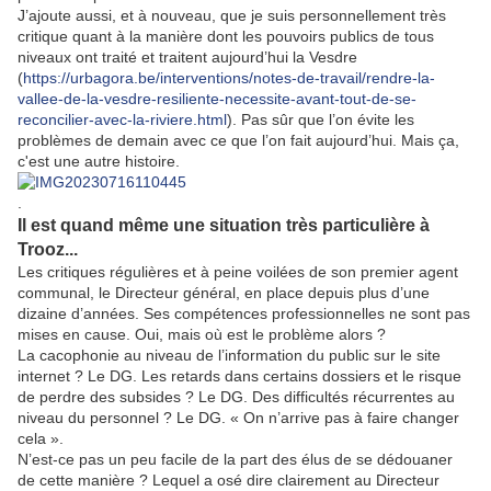
J’ajoute aussi, et à nouveau, que je suis personnellement très
critique quant à la manière dont les pouvoirs publics de tous
niveaux ont traité et traitent aujourd’hui la Vesdre
(
https://urbagora.be/interventions/notes-de-travail/rendre-la-
vallee-de-la-vesdre-resiliente-necessite-avant-tout-de-se-
reconcilier-avec-la-riviere.html
). Pas sûr que l’on évite les
problèmes de demain avec ce que l’on fait aujourd’hui. Mais ça,
c'est une autre histoire.
.
Il est quand même une situation très particulière à
Trooz...
Les critiques régulières et à peine voilées de son premier agent
communal, le Directeur général, en place depuis plus d’une
dizaine d’années. Ses compétences professionnelles ne sont pas
mises en cause. Oui, mais où est le problème alors ?
La cacophonie au niveau de l’information du public sur le site
internet ? Le DG. Les retards dans certains dossiers et le risque
de perdre des subsides ? Le DG. Des difficultés récurrentes au
niveau du personnel ? Le DG. « On n’arrive pas à faire changer
cela ».
N’est-ce pas un peu facile de la part des élus de se dédouaner
de cette manière ? Lequel a osé dire clairement au Directeur