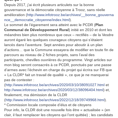
Depuis 2017, j’ai écrit plusieurs articulets sur la bonne
gouvernance et la démocratie citoyenne à Trooz, sans réelle
amélioration (
http://www.infotrooz.be/archives/__bonne_gouverna
nce__democratie_citoyenne/index.html
).
Le sommet de l’égarement sera atteint avec le PCDR (
Plan
Communal de Développement Rural
) initié en 2010 et dont les
méandres bien plus nombreux que ceux – rectifiés – de la Vesdre
auront égaré les quelques courageux citoyens qui s’étaient
lancés dans l’aventure. Sept années pour aboutir à un plan
d’actions… que la Commune essayera de modifier en toute fin de
parcours au niveau de 2 fiches projets, sans l’aval des
participants, chevilles ouvrières du programme. Vingt articles sur
mon blog seront consacrés à ce PCDR, ponctués par une passe
d’armes avec l’échevin en charge du projet qui écrira sur FB que
« La CLDR* fait un travail de qualité », ce que je ne manquerai
pas de contester :
(
http://www.infotrooz.be/archives/2020/03/10/38091027.html
et
http://www.infotrooz.be/archives/2020/03/12/38096404.html
) et,
finalement, ma démission de la CLDR
(
http://www.infotrooz.be/archives/2022/12/18/39749968.html
).
* Commission locale composée d’élus et de citoyens
Pour info, la CLDR doit une nouvelle fois être « actualisée » (en
clair, il faut remplacer les citoyens qui l’ont quittée) ; les candidats