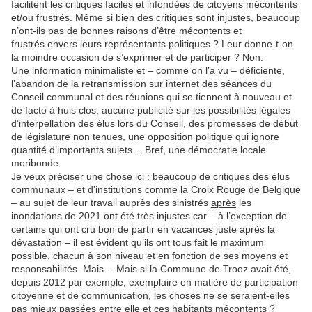
facilitent les critiques faciles et infondées de citoyens mécontents
et/ou frustrés. Même si bien des critiques sont injustes, beaucoup
n’ont-ils pas de bonnes raisons d’être mécontents et
frustrés envers leurs représentants politiques ? Leur donne-t-on
la moindre occasion de s’exprimer et de participer ? Non.
Une information minimaliste et – comme on l’a vu – déficiente,
l’abandon de la retransmission sur internet des séances du
Conseil communal et des réunions qui se tiennent à nouveau et
de facto à huis clos, aucune publicité sur les possibilités légales
d’interpellation des élus lors du Conseil, des promesses de début
de législature non tenues, une opposition politique qui ignore
quantité d’importants sujets… Bref, une démocratie locale
moribonde.
Je veux préciser une chose ici : beaucoup de critiques des élus
communaux – et d’institutions comme la Croix Rouge de Belgique
– au sujet de leur travail auprès des sinistrés
après
les
inondations de 2021 ont été très injustes car – à l’exception de
certains qui ont cru bon de partir en vacances juste après la
dévastation – il est évident qu’ils ont tous fait le maximum
possible, chacun à son niveau et en fonction de ses moyens et
responsabilités. Mais… Mais si la Commune de Trooz avait été,
depuis 2012 par exemple, exemplaire en matière de participation
citoyenne et de communication, les choses ne se seraient-elles
pas mieux passées entre elle et ces habitants mécontents ?