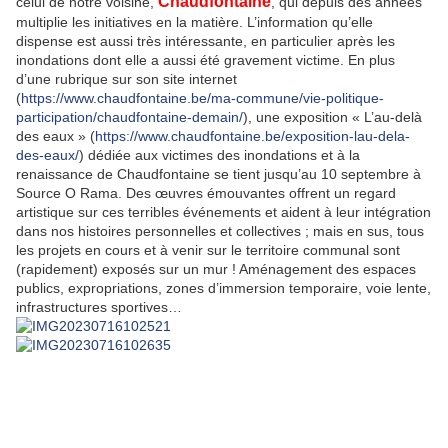
Chaudfontaine
celui de notre voisine,
, qui depuis des années
multiplie les initiatives en la matière. L’information qu’elle
dispense est aussi très intéressante, en particulier après les
inondations dont elle a aussi été gravement victime. En plus
d’une rubrique sur son site internet
(
https://www.chaudfontaine.be/ma-commune/vie-politique-
participation/chaudfontaine-demain/
), une exposition « L’au-delà
des eaux » (
https://www.chaudfontaine.be/exposition-lau-dela-
des-eaux/
) dédiée aux victimes des inondations et à la
renaissance de Chaudfontaine se tient jusqu’au 10 septembre à
Source O Rama. Des œuvres émouvantes offrent un regard
artistique sur ces terribles événements et aident à leur intégration
dans nos histoires personnelles et collectives ; mais en sus, tous
les projets en cours et à venir sur le territoire communal sont
(rapidement) exposés sur un mur ! Aménagement des espaces
publics, expropriations,
zones d’immersion temporaire, voie lente,
infrastructures sportives…