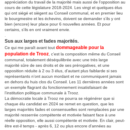
appréciation du travail de la majorité mais aussi de l’opposition au
cours de cette législature 2018-2024. Les vingt et quelques élus
qui ont siégé et siègent au Conseil communal, et en premier lieu
le bourgmestre et les échevins, doivent se demander s’ils y ont
bien (encore) leur place pour 6 nouvelles années. Et pour
certains, s'ils en ont vraiment envie.
.
Sus aux larges et fades majorités.
dommageable pour la
Ce qui me paraît avant tout
population de Trooz
, c’est la composition même du Conseil
communal, totalement déséquilibrée avec une très large
majorité sûre de ses droits et de ses prérogatives, et une
opposition réduite à 2 ou 3 élus, d’autant plus faiblarde si ses
représentants n’ont aucun mordant et ne communiquent jamais
en dehors du huis clos du Conseil. Les 11 dernières années sont
un exemple flagrant du fonctionnement insatisfaisant de
l’institution politique communale à Trooz.
La démocratie locale à Trooz ne pourra se régénérer que si
chaque élu candidat en 2024 se remet en question, que les
larges majorités fades et consensuelles sont remplacées par une
majorité resserrée compétente et motivée faisant face à une
réelle opposition, elle aussi compétente et motivée. En clair, peut-
être est-il temps - après 6, 12 ou plus encore d'années au