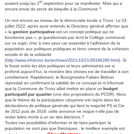
er
avaient jusqu’au 1
septembre pour se manifester. Mais qui a
encore envie de servir de béquille à la Commune ?
.
Un mot encore au niveau de la démocratie locale à Trooz. Le 24
juillet 2022, après avoir entendu le Directeur général affirmer que
« la
gestion participative
est un concept politique qui ne
fonctionne pas », je questionnais par écrit le Collège communal
sur ce sujet, cher à mes yeux car essentiel à l’adhésion de la
population aux politiques publiques et donc ciment de la cohésion
sociale et de la solidarité
(
http://www.infotrooz.be/archives/2021/10/21/39186280.html
). Si
le fossé entre les élus politiques et leurs administrés est si
profond aujourd’hui, la moindre des choses est de travailler à son
comblement. Rapidement, le Bourgmestre Fabien Beltran
répondait en confirmant la validité de ce concept et m’informait
que la Commune de Trooz allait mettre en place un
budget
participatif par quartier
(une des propositions du PCDR). Alors
que le thème de la participation citoyenne est repris dans les
déclarations de politique générale qui lient la majorité PS et Cie
de 2012 puis de 2018, cette annonce ne risque-t-elle pas de
rester lettre morte à un an des élections ?
Toutes ces possibilités d’informer et de faire participer la
population ne sont pas que théoriques : le meilleur exemple est