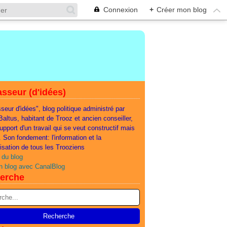
Connexion
+
Créer mon blog
sseur (d'idées)
seur d'idées", blog politique administré par
 Baltus, habitant de Trooz et ancien conseiller,
support d'un travail qui se veut constructif mais
e. Son fondement: l'information et la
lisation de tous les Trooziens
 du blog
n blog avec CanalBlog
erche