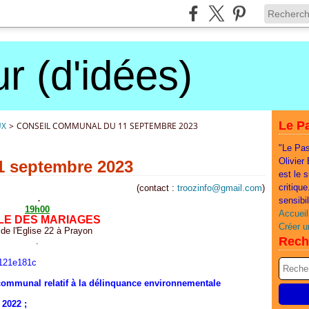
r (d'idées)
Le Pa
UX
>
CONSEIL COMMUNAL DU 11 SEPTEMBRE 2023
"Le Pas
Olivier
1 septembre 2023
est le 
critiqu
(contact :
troozinfo@gmail.com
)
.
sensibi
19h00
Accueil
LE DES MARIAGES
Créer u
de l'Eglise 22 à Prayon
Rech
.
9121e181c
communal relatif à la délinquance environnementale
 2022 ;