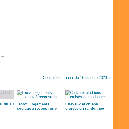
Févr
Avri
Avri
Mai
Juil
Janv
Mar
Mar
Avri
Juin
Févr
Févr
Mar
Mai
Janv
Janv
Févr
Avri
Janv
Mar
Févr
Janv
 [
#
]
Conseil communal du 16 octobre 2023
l du 19
Trooz : logements
Chevaux et chiens
sociaux à reconstruire
croisés en randonnée