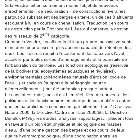
Si la Vesdre fait en ce moment même l’objet de nouveaux
enrochements « de sécurisation » de constructions riveraines
partout où subsistaient des berges en terre, un de ces 8 affluents
est quant à lui en cours de chenalisation. Traduction : en cours
de destruction par la Province de Liège qui conserve la gestion
ème
des ruisseaux de 2
catégorie.
Comme la Vesdre, les affluents et leurs propres bassins versants
n’ont donc pour ainsi dire plus aucune capacité de rétention des
eaux. Leur rôle est réduit à l’écoulement des eaux vers l’aval,
accéléré par toutes sortes d’aménagements et la poursuite de
l’urbanisation du territoire. Les fonctions écologiques (réservoir
de la biodiversité, écosystèmes aquatiques et rivulaires),
environnementales (phénomènes naturels d’érosion, cycle de
l’eau…) et sociales (support à la pédagogie, source
d’émerveillement…) ont été anéanties presque partout.
Le constat est rude, mais il est bien réel. Rien de nouveau : les
politiques et les fonctionnaires en charge de ces matières autant
que les naturalistes le connaissent parfaitement. Les 2 Directives
Natura 2000, la Directive Cadre sur l’Eau 2000/60, la Directive
Benelux M(96), les études, analyses, rapportages… plaident tous
en faveur d’un bion état physique et biologique des masses
d’eau, d’une bonne gestion des berges et des cours, de leur
qualité hydromorphologique, d’une coordination entre les