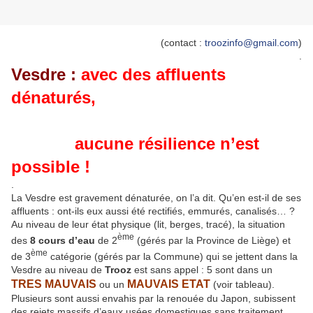
(contact :
troozinfo@gmail.com
)
.
Vesdre :
avec des affluents
dénaturés,
aucune résilience n’est
possible !
.
La Vesdre est gravement dénaturée, on l’a dit. Qu’en est-il de ses
affluents : ont-ils eux aussi été rectifiés, emmurés, canalisés… ?
Au niveau de leur état physique (lit, berges, tracé), la situation
ème
des
8 cours d’eau
de 2
(gérés par la Province de Liège) et
ème
de 3
catégorie (gérés par la Commune) qui se jettent dans la
Vesdre au niveau de
Trooz
est sans appel : 5 sont dans un
TRES MAUVAIS
MAUVAIS ETAT
ou un
(voir tableau).
Plusieurs sont aussi envahis par la renouée du Japon, subissent
des rejets massifs d’eaux usées domestiques sans traitement…