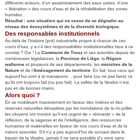
différents acteurs, d’un assainissement des eaux usées, d’une
« libération » des cours d’eau et de la réhabilitation des zones
humides…
Résultat : une situation qui ne cesse de se dégrader au
niveau des écosystèmes et de la diversité biologique.
Des responsables institutionnels
Au-delà de l’histoire (pré) industrielle propre à chacun de ces
cours d’eau, y a-t-il des responsabilités institutionnelles face à ce
constat ? Oui ! La
Commune de Trooz
et ses autorités depuis de
nombreuses législatures, la
Province de Liège
, la
Région
wallonne
et plusieurs de ses départements, les
ministres de la
Nature
et de l’
Aménagement du territoire
. En fait, tous ceux qui
aujourd’hui sont à la manœuvre… pour faire (ou ne pas faire) ce
qu’ils ont toujours fait (ou pas fait). La vallée de la Vesdre n’est
pas en de bonnes mains.
Alors quoi ?
En se mobilisant massivement en faveur des rivières et des
réserves naturelles dévastées par les inondations de la mi-juillet,
les citoyens ont montré qu’il est urgent de « réinvestir » de la
réflexion, de la sagesse et de l’intelligence, des ressources
humaines et matérielles en faveur de nos cours d’eau et de la
nature associée. S’il n’y a pas aujourd’hui de sursaut dans le
bassin de la Vesdre, jamais il ne sera possible d’y vivre sans