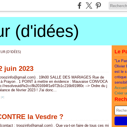
r (d'idées)
Le Pa
UR (D'IDÉES)
"Le Pas
Olivier
 juin 2023
est le 
critiqu
: troozinfo@gmail.com) . 19h00 SALLE DES MARIAGES Rue de
22 à Prayon . 1 POINT à mettre en évidence : Mauvaise CONVOCA
sensibi
p://resolveuid/fe2cc8b201694f1e972b1c216b91980c --> Ordre du j
Accueil
séance de février 2023 ! J'ai donc...
Créer u
 [
#
]
Rech
CONTRE la Vesdre ?
(contact : troozinfo@gmail.com) . Que va-t-on faire de tous ces mi