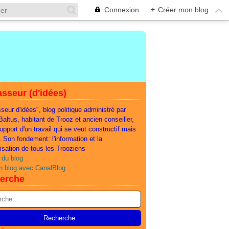
Connexion
+
Créer mon blog
sseur (d'idées)
seur d'idées", blog politique administré par
 Baltus, habitant de Trooz et ancien conseiller,
support d'un travail qui se veut constructif mais
e. Son fondement: l'information et la
lisation de tous les Trooziens
 du blog
n blog avec CanalBlog
erche