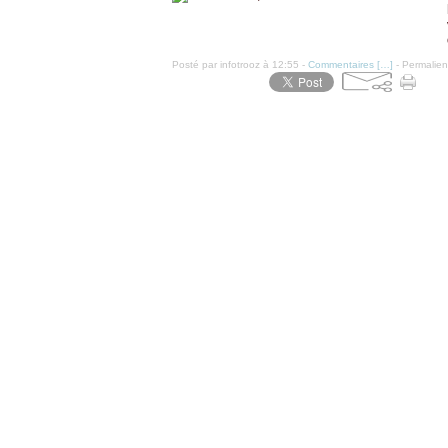
Posté par infotrooz à 12:55 -
Commentaires [
…
]
- Permalien