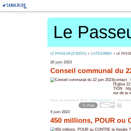
Le Passeu
LE PASSEUR (D'IDÉES)
>
CATEGORIES
>
LE PASSE
20 juin 2023
Conseil communal du 22
(contact 
l'Eglise 
TION : htt
our de la 
Posté par infotrooz à 18:40 -
Commentaires [
…
]
- Permalien
4 juin 2023
450 millions, POUR ou 