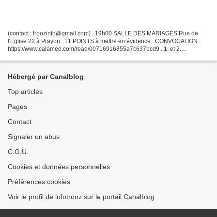
(contact : troozinfo@gmail.com) . 19h00 SALLE DES MARIAGES Rue de
l'Eglise 22 à Prayon . 11 POINTS à mettre en évidence : CONVOCATION :
https://www.calameo.com/read/00716916855a7c637bcd9 . 1. et 2.
Désignation de 3 fonctionnaires sanctionnateurs 5. Financement...
Hébergé par Canalblog
Top articles
Pages
Contact
Signaler un abus
C.G.U.
Cookies et données personnelles
Préférences cookies
Voir le profil de infotrooz sur le portail Canalblog