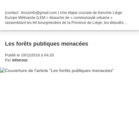
(contact : troozinfo@gmail.com ) Une étape cruciale de franchie Liège
Europe Métropole (LEM = ébauche de « communauté urbaine »
rassemblant les 84 bourgmestres de la Province de Liège, les députés
provinciaux et une trentaine d’élus locaux) apporte son...
Les forêts publiques menacées
Publié le 19/12/2016 à 04:20
Par
infotrooz