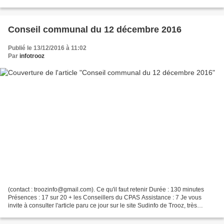
questionnement. Cet art de la rue...
Conseil communal du 12 décembre 2016
Publié le 13/12/2016 à 11:02
Par
infotrooz
(contact : troozinfo@gmail.com). Ce qu'il faut retenir Durée : 130 minutes
Présences : 17 sur 20 + les Conseillers du CPAS Assistance : 7 Je vous
invite à consulter l'article paru ce jour sur le site Sudinfo de Trooz, très
complet et aux commentaires...