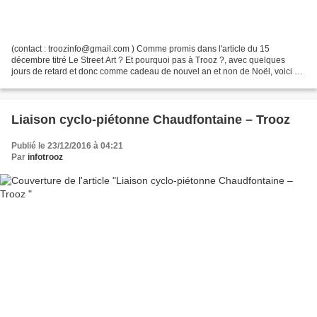
(contact : troozinfo@gmail.com ) Comme promis dans l'article du 15
décembre titré Le Street Art ? Et pourquoi pas à Trooz ?, avec quelques
jours de retard et donc comme cadeau de nouvel an et non de Noël, voici La
fiche du projet « Vis mon village » intitulé...
Liaison cyclo-piétonne Chaudfontaine – Trooz
Publié le 23/12/2016 à 04:21
Par
infotrooz