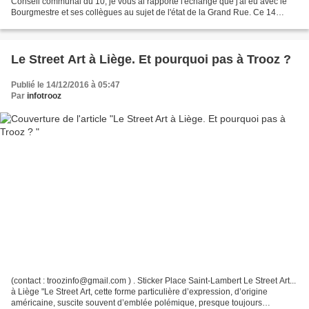
Conseil communal du 10, je vous ai rapporté l'échange que j'ai eu avec le
Bourgmestre et ses collègues au sujet de l'état de la Grand Rue. Ce 14
décembre, je vous ai exposé de nombreux...
Le Street Art à Liège. Et pourquoi pas à Trooz ?
Publié le 14/12/2016 à 05:47
Par
infotrooz
(contact : troozinfo@gmail.com ) . Sticker Place Saint-Lambert Le Street Art...
à Liège "Le Street Art, cette forme particulière d’expression, d’origine
américaine, suscite souvent d’emblée polémique, presque toujours