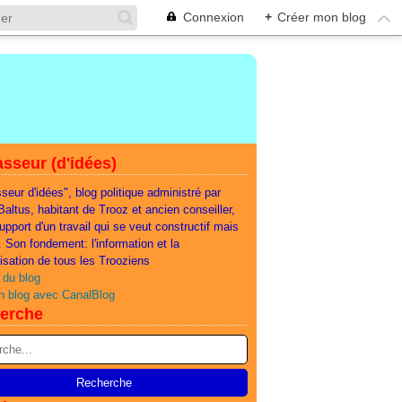
Connexion
+
Créer mon blog
sseur (d'idées)
seur d'idées", blog politique administré par
 Baltus, habitant de Trooz et ancien conseiller,
support d'un travail qui se veut constructif mais
e. Son fondement: l'information et la
lisation de tous les Trooziens
 du blog
n blog avec CanalBlog
erche