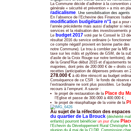
La Commune décide d’adhérer à la convention av
générale « sécurité et prévention » a mis en p
radicalisme
.
Une sensibilisation des agents
En l’absence de l’Echevine des Finances Isabell
modification budgétaire
n°1
qui a pour 
l’année précédente mais aussi d’adapter si néce
services et la réalisation des investissements 
budget 2017
Le
voté par le Conseil le 13 
résultat 2016 du service ordinaire (« fonctionnem
ce compte négatif provient en bonne partie des 
notre Commune). Le trou à combler par la MB 
taxe sur les mâts et pylônes de GSM, de la su
d’asile de la Croix Rouge sur notre territoire), 
de la Grand’Rue début 2015 et d’ajustements t
majorées, dont près de 200.000 € de « droits c
recettes (anticipation de dépenses prévues en 
278.000 €
à dû être réinscrit au budget ordin
Conséquence de ce CSR : le fonds de réserve es
l’extraordinaire ne sont plus possibles. Le budge
recours à l’emprunt. A savoir :
Place du M
le projet de restauration de la
l’Eglise et passe de 300.000 à 400.000 € ;
Pl
le projet de réasphaltage de la voirie de la
Au sujet de la réfection des espace
du quartier de La Brouck
(déshérité mal
Plac
enfants) pourront bénéficier
un jour
d’une
l’Echevin du Développement Rural Christophe Ma
réunion du 4 mai de la CLDR, Commission chargé