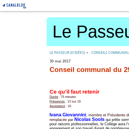
Le Passeu
LE PASSEUR (D'IDÉES)
>
. CONSEILS COMMUNA
30 mai 2017
Conseil communal du 2
Ce qu'il faut retenir
Durée
: 75 minutes
Présences
: 13 sur 19
Assistance
: 16
.
Ivana Giovannini
, membre et Présidente d
Nicolas Sools
remplacée par
qui prête ser
pour raisons professionnelles, le Collège aura
engagement et son travail durant de nombreuse