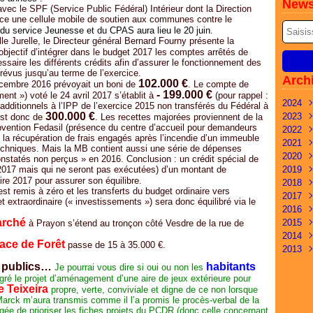
News
ec le SPF (Service Public Fédéral) Intérieur dont la Direction
lace une cellule mobile de soutien aux communes contre le
 du service Jeunesse et du CPAS aura lieu le 20 juin.
e Jurelle, le Directeur général Bernard Fourny présente la
objectif d’intégrer dans le budget 2017 les comptes arrêtés de
ssaire les différents crédits afin d’assurer le fonctionnement des
prévus jusqu’au terme de l’exercice.
Arch
102.000 €
décembre 2016 prévoyait un boni de
. Le compte de
- 199.000 €
ent ») voté le 24 avril 2017 s’établit à
(pour rappel :
2024
additionnels à l’IPP de l’exercice 2015 non transférés du Fédéral à
300.000 €
2023
Mai
est donc de
. Les recettes majorées proviennent de la
bvention Fedasil (présence du centre d’accueil pour demandeurs
2022
Févr
Déc
de la récupération de frais engagés après l’incendie d’un immeuble
2021
Janv
Nov
Déc
echniques. Mais la MB contient aussi une série de dépenses
2020
Oct
Nov
Nov
onstatés non perçus » en 2016. Conclusion : un crédit spécial de
2017 mais qui ne seront pas exécutées) d’un montant de
2019
Sep
Oct
Oct
Déc
aire 2017 pour assurer son équilibre.
2018
Juil
Sep
Sep
Oct
Oct
t remis à zéro et les transferts du budget ordinaire vers
2017
Juin
Juil
Juil
Aoû
Avri
Nov
t extraordinaire (« investissements ») sera donc équilibré via le
2016
Mai
Juin
Avri
Juil
Mar
Oct
Déc
arché
2015
Mar
Mar
Mar
Avri
Févr
Sep
Nov
Déc
à Prayon s’étend au tronçon côté Vesdre de la rue de
2014
Févr
Févr
Janv
Mar
Janv
Aoû
Oct
Nov
Déc
ace de Forêt
passe de 15 à 35.000 €.
2013
Janv
Févr
Juil
Sep
Oct
Nov
Déc
Janv
Juin
Aoû
Sep
Oct
Nov
Déc
s publics…
habitants
Je pourrai vous dire si oui ou non les
Mai
Juil
Juil
Sep
Oct
Nov
gré le projet d’aménagement d’une aire de jeux extérieure pour
e Teixeira
Avri
Juin
Juin
Aoû
Sep
propre, verte, conviviale et digne de ce non lorsque
rck m’aura transmis comme il l’a promis le procès-verbal de la
Mar
Mai
Mai
Juin
Aoû
e de prioriser les fiches projets du PCDR (donc celle concernant