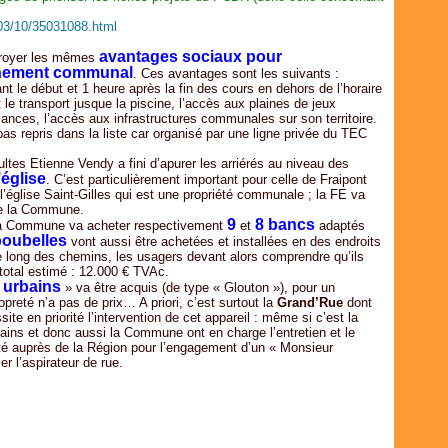
Févr
Avri
Avri
Mai
Juil
Janv
Mar
Mar
Avri
Juin
/03/10/35031088.html
Févr
Févr
Mar
Mai
avantages sociaux pour
troyer les mêmes
Janv
Janv
Févr
Avri
nement communal
. Ces avantages sont les suivants :
Janv
Mar
nt le début et 1 heure après la fin des cours en dehors de l’horaire
Févr
t le transport jusque la piscine, l’accès aux plaines de jeux
Janv
ances, l’accès aux infrastructures communales sur son territoire.
pas repris dans la liste car organisé par une ligne privée du TEC
ultes Etienne Vendy a fini d’apurer les arriérés au niveau des
église
. C’est particulièrement important pour celle de Fraipont
 l’église Saint-Gilles qui est une propriété communale ; la FE va
 de la Commune.
9
8
bancs
 la Commune va acheter respectivement
et
adaptés
poubelles
vont aussi être achetées et installées en des endroits
 long des chemins, les usagers devant alors comprendre qu’ils
total estimé : 12.000 € TVAc.
 urbains
» va être acquis (de type « Glouton »), pour un
reté n’a pas de prix… A priori, c’est surtout la
Grand’Rue
dont
ite en priorité l’intervention de cet appareil : même si c’est la
rains et donc aussi la Commune ont en charge l’entretien et le
cité auprès de la Région pour l’engagement d’un « Monsieur
er l’aspirateur de rue.