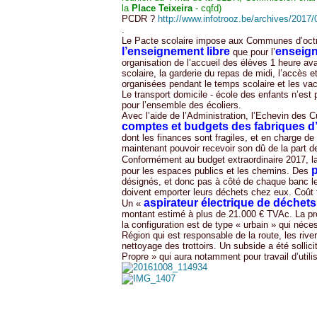
la
Place Teixeira
- cqfd)
PCDR ?
http://www.infotrooz.be/archives/2017
.
Le Pacte scolaire impose aux Communes d’oc
l’enseignement libre
enseig
que pour l’
organisation de l’accueil des élèves 1 heure ava
scolaire, la garderie du repas de midi, l’accès e
organisées pendant le temps scolaire et les vac
Le transport domicile - école des enfants n’est 
pour l’ensemble des écoliers.
Avec l’aide de l’Administration, l’Echevin des C
comptes et budgets des fabriques d’
dont les finances sont fragiles, et en charge de
maintenant pouvoir recevoir son dû de la part
Conformément au budget extraordinaire 2017,
pour les espaces publics et les chemins. Des
désignés, et donc pas à côté de chaque banc le
doivent emporter leurs déchets chez eux. Coût 
aspirateur électrique de déchets
Un «
montant estimé à plus de 21.000 € TVAc. La prop
la configuration est de type « urbain » qui nécess
Région qui est responsable de la route, les rive
nettoyage des trottoirs. Un subside a été solli
Propre » qui aura notamment pour travail d’utilis