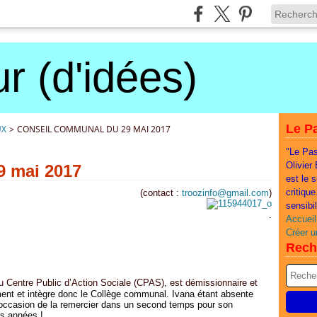
r (d'idées)
Le Pa
UX
>
CONSEIL COMMUNAL DU 29 MAI 2017
"Le Pas
Olivier
9 mai 2017
est le 
critiqu
(contact :
troozinfo@gmail.com
)
sensibi
.
Accueil
Créer u
Rech
u Centre Public d’Action Sociale (CPAS), est démissionnaire et
ment et intègre donc le Collège communal. Ivana étant absente
 l’occasion de la remercier dans un second temps pour son
s années !