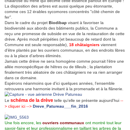
chalarose du frêne qui décime cette essence partout en Europe !
La disposition des arbres est aussi quelque peu étonnante,
comme ces 12 érables sycomores concentrés "côté chemin de
fer".
Dans le cadre du projet
Biodibap
visant à favoriser la
biodiversité aux abords des bâtiments publics, la Commune a
reçu une promesse de subside en vue de la restauration de cette
drève. Après moult péripéties (et beaucoup de retard dont la
Commune est seule responsable),
18
châtaigniers
viennent
d'être plantés par les ouvriers communaux, en des endroits libres
ou à la place d'arbres éliminés.
Jamais cette drève ne sera homogène comme pourrait l'être une
allée monospécifique de hêtres ou de tilleuls ; la plantation
finalement très aléatoire de ces châtaigniers ne va rien arranger
dans ce domaine.
Espérons néanmoins que d'ici quelques années, l'ensemble
retrouvera une harmonie invitant à la promenade et à la flânerie.
schéma de la drève
Le
telle qu'elle se présente aujourd'hui
--
> cliquer ici -->
Dreve_Patureau___fin_2016
.
Une fois encore, les
ouvriers communaux
ont montré tout leur
savoir-faire et leur professionnalisme en taillant les arbres de la