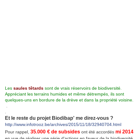
Les
saules têtards
sont de vrais réservoirs de biodiversité.
Appréciant les terrains humides et même détrempés, ils sont
quelques-uns en bordure de la drève et dans la propriété voisine.
.
.
Et le reste du projet Biodibap' me direz-vous ?
http://www.infotrooz.be/archives/2015/11/18/32940704.html
35.000
€ de subsides
mi 2014
Pour rappel,
ont été accordés
en vue de réaliser une série d'actions en faveur de la biodiversité