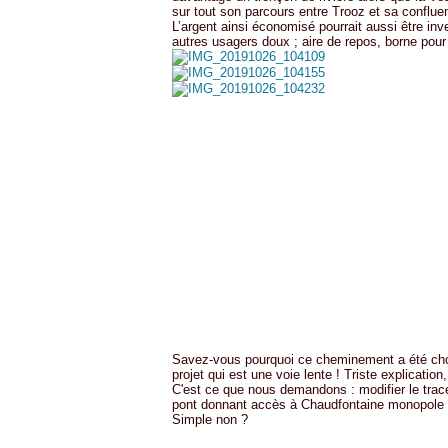
sur tout son parcours entre Trooz et sa conflu
L’argent ainsi économisé pourrait aussi être inv
autres usagers doux ; aire de repos, borne pour l
Savez-vous pourquoi ce cheminement a été chois
projet qui est une voie lente ! Triste explicatio
C'est ce que nous demandons : modifier le tracé
pont donnant accès à Chaudfontaine monopole en
Simple non ?