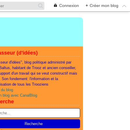
Connexion
+
Créer mon blog
sseur (d'idées)
seur d'idées", blog politique administré par
 Baltus, habitant de Trooz et ancien conseiller,
support d'un travail qui se veut constructif mais
e. Son fondement: l'information et la
lisation de tous les Trooziens
 du blog
n blog avec CanalBlog
erche