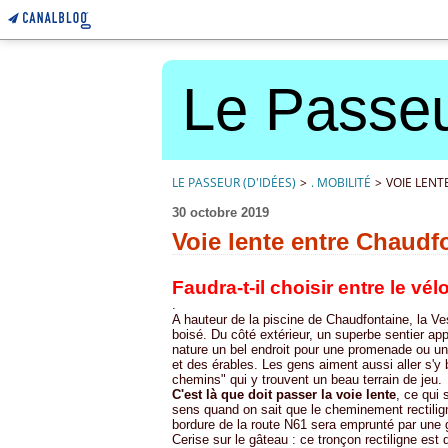
Le Passeu
LE PASSEUR (D'IDÉES)
>
. MOBILITÉ
>
VOIE LENT
30 octobre 2019
Voie lente entre Chaudf
Faudra-t-il choisir entre le vél
.
A hauteur de la piscine de Chaudfontaine, la V
boisé. Du côté extérieur, un superbe sentier ap
nature un bel endroit pour une promenade ou u
et des érables. Les gens aiment aussi aller s'y
chemins" qui y trouvent un beau terrain de jeu.
C'est là que doit passer la voie lente
, ce qui 
sens quand on sait que le cheminement rectilig
bordure de la route N61 sera emprunté par une 
Cerise sur le gâteau : ce tronçon rectiligne est