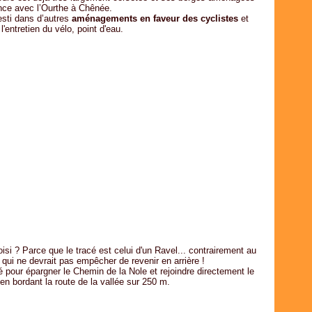
Févr
Avri
Avri
Mai
Juil
ence avec l’Ourthe à Chênée.
Janv
Mar
Mar
Avri
Juin
esti dans d’autres
aménagem
ents en faveur des cyclistes
et
'entretien du vélo, point d'eau.
Févr
Févr
Mar
Mai
Janv
Janv
Févr
Avri
Janv
Mar
Févr
Janv
i ? Parce que le tracé est celui d'un Ravel... contrairement au
n, qui ne devrait pas empêcher de revenir en arrière !
 pour épargner le Chemin de la Nole et rejoindre directement le
 bordant la route de la vallée sur 250 m.