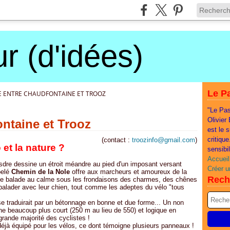
r (d'idées)
Le Pa
E ENTRE CHAUDFONTAINE ET TROOZ
"Le Pas
Olivier
ontaine et Trooz
est le 
critiqu
(contact :
troozinfo@gmail.com
)
o et la nature ?
sensibi
Accueil
esdre dessine un étroit méandre au pied d'un imposant versant
Créer u
pelé
Chemin de la Nole
offre aux marcheurs et amoureux de la
Rech
ne balade au calme sous les frondaisons des charmes, des chênes
 balader avec leur chien, tout comme les adeptes du vélo "tous
se traduirait par un bétonnage en bonne et due forme... Un non
ne beaucoup plus court (250 m au lieu de 550) et logique en
grande majorité des cyclistes !
 déjà équipé pour les vélos, ce dont témoigne plusieurs panneaux !