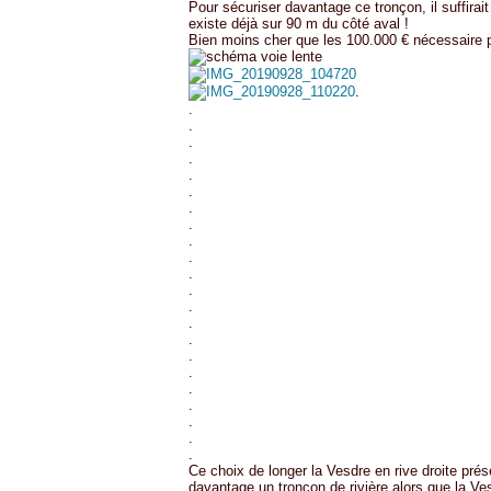
Pour sécuriser davantage ce tronçon, il suffirai
existe déjà sur 90 m du côté aval !
Bien moins cher que les 100.000 € nécessaire p
.
.
.
.
.
.
.
.
.
.
.
.
.
.
.
.
.
.
.
.
.
.
.
Ce choix de longer la Vesdre en rive droite prés
davantage un tronçon de rivière alors que la V