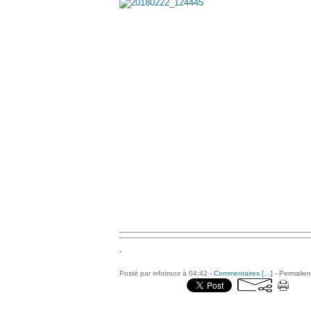
.
Posté par infotrooz à 04:42 -
Commentaires [
…
]
- Permalien