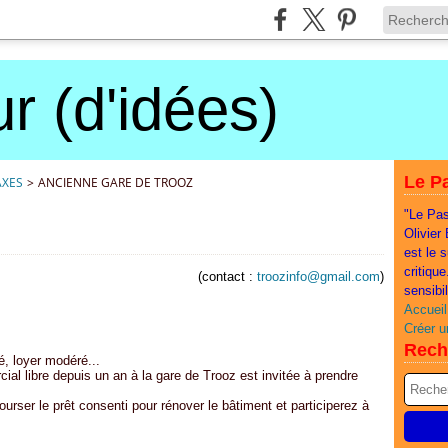
r (d'idées)
Le Pa
AXES
>
ANCIENNE GARE DE TROOZ
"Le Pas
Olivier
est le 
critiqu
(contact :
troozinfo@gmail.com
)
sensibi
Accueil
Créer u
Rech
é, loyer modéré...
al libre depuis un an à la gare de Trooz est invitée à prendre
ser le prêt consenti pour rénover le bâtiment et participerez à