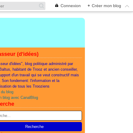
Connexion
+
Créer mon blog
sseur (d'idées)
seur d'idées", blog politique administré par
 Baltus, habitant de Trooz et ancien conseiller,
support d'un travail qui se veut constructif mais
e. Son fondement: l'information et la
lisation de tous les Trooziens
 du blog
n blog avec CanalBlog
erche