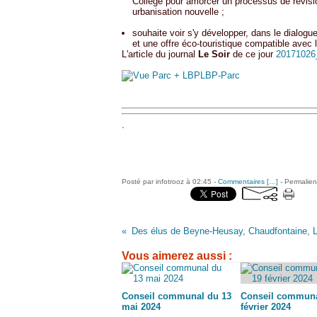
Collège pour amorcer un processus de révisio
urbanisation nouvelle ;
souhaite voir s'y développer, dans le dialogue
et une offre éco-touristique compatible avec 
L'article du journal
Le Soir
de ce jour
20171026
.
Posté par infotrooz à 02:45 -
Commentaires [
…
]
- Permalien
Des élus de Beyne-Heusay, Chaudfontaine, Li
Vous aimerez aussi :
Conseil communal du 13
Conseil communa
mai 2024
février 2024