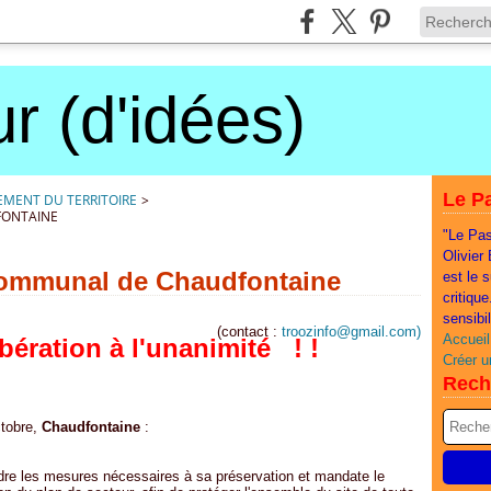
r (d'idées)
Le Pa
EMENT DU TERRITOIRE
>
FONTAINE
"Le Pas
Olivier
communal de Chaudfontaine
est le 
critiqu
sensibi
(contact :
troozi
nfo@gmail.com
)
Accueil
bération à l'unanimité ! !
Créer u
Rech
ctobre,
Chaudfontaine
:
re les mesures nécessaires à sa préservation et mandate le