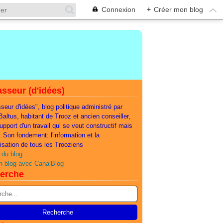
Connexion
+
Créer mon blog
sseur (d'idées)
seur d'idées", blog politique administré par
 Baltus, habitant de Trooz et ancien conseiller,
support d'un travail qui se veut constructif mais
e. Son fondement: l'information et la
lisation de tous les Trooziens
 du blog
n blog avec CanalBlog
erche