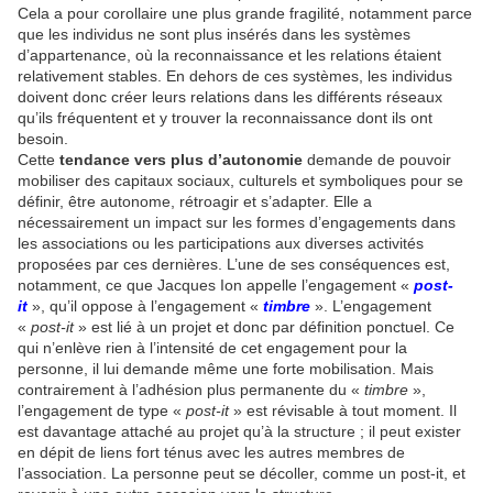
Cela a pour corollaire une plus grande fragilité, notamment parce
que les individus ne sont plus insérés dans les systèmes
d’appartenance, où la reconnaissance et les relations étaient
relativement stables. En dehors de ces systèmes, les individus
doivent donc créer leurs relations dans les différents réseaux
qu’ils fréquentent et y trouver la reconnaissance dont ils ont
besoin.
Cette
tendance vers plus d’autonomie
demande de pouvoir
mobiliser des capitaux sociaux, culturels et symboliques pour se
définir, être autonome, rétroagir et s’adapter. Elle a
nécessairement un impact sur les formes d’engagements dans
les associations ou les participations aux diverses activités
proposées par ces dernières. L’une de ses conséquences est,
notamment, ce que Jacques Ion appelle l’engagement «
post-
it
», qu’il oppose à l’engagement «
timbre
». L’engagement
«
post-it
» est lié à un projet et donc par définition ponctuel. Ce
qui n’enlève rien à l’intensité de cet engagement pour la
personne, il lui demande même une forte mobilisation. Mais
contrairement à l’adhésion plus permanente du «
timbre
»,
l’engagement de type «
post-it
» est révisable à tout moment. Il
est davantage attaché au projet qu’à la structure ; il peut exister
en dépit de liens fort ténus avec les autres membres de
l’association. La personne peut se décoller, comme un post-it, et