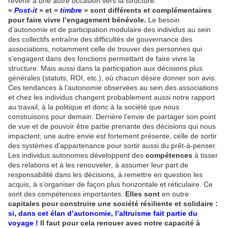
revenir à une autre occasion vers la structure.
«
Post-it
» et «
timbre
» sont différents et complémentaires
pour faire vivre l’engagement bénévole.
Le besoin
d’autonomie et de participation modulaire des individus au sein
des collectifs entraîne des difficultés de gouvernance des
associations, notamment celle de trouver des personnes qui
s’engagent dans des fonctions permettant de faire vivre la
structure. Mais aussi dans la participation aux décisions plus
générales (statuts, ROI, etc.), où chacun désire donner son avis.
Ces tendances à l’autonomie observées au sein des associations
et chez les individus changent probablement aussi notre rapport
au travail, à la politique et donc à la société que nous
construisons pour demain. Derrière l’envie de partager son point
de vue et de pouvoir être partie prenante des décisions qui nous
impactent, une autre envie est fortement présente, celle de sortir
des systèmes d’appartenance pour sortir aussi du prêt-à-penser.
Les individus autonomes développent des
compétences
à tisser
des relations et à les renouveler, à assumer leur part de
responsabilité dans les décisions, à remettre en question les
acquis, à s’organiser de façon plus horizontale et réticulaire. Ce
sont des compétences importantes.
Elles sont
en outre
capitales pour construire une société résiliente et solidaire :
si, dans cet élan d’autonomie, l’altruisme fait partie du
voyage !
Il faut pour cela renouer avec notre capacité à