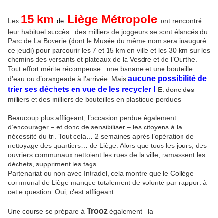
15 km
Liège Métropole
Les
ont rencontré
de
leur habituel succès : des milliers de joggeurs se sont élancés du
Parc de La Boverie (dont le Musée du même nom sera inauguré
ce jeudi) pour parcourir les 7 et 15 km en ville et les 30 km sur les
chemins des versants et plateaux de la Vesdre et de l’Ourthe.
Tout effort mérite récompense : une banane et une bouteille
aucune possibilité de
d’eau ou d’orangeade à l’arrivée. Mais
trier ses déchets en vue de les recycler !
Et donc des
milliers et des milliers de bouteilles en plastique perdues.
Beaucoup plus affligeant, l’occasion perdue également
d’encourager – et donc de sensibiliser – les citoyens à la
nécessité du tri. Tout cela… 2 semaines après l’opération de
nettoyage des quartiers… de Liège. Alors que tous les jours, des
ouvriers communaux nettoient les rues de la ville, ramassent les
déchets, suppriment les tags…
Partenariat ou non avec Intradel, cela montre que le Collège
communal de Liège manque totalement de volonté par rapport à
cette question. Oui, c’est affligeant.
Trooz
Une course se prépare à
également : la