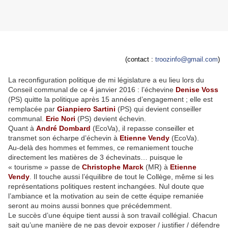
(contact :
troozi
nfo@gmail.com
)
La reconfiguration politique de mi législature a eu lieu lors du
Conseil communal de ce 4 janvier 2016 : l’échevine
Denise Voss
(PS) quitte la politique après 15 années d’engagement ; elle est
remplacée par
Gianpiero Sartini
(PS) qui devient conseiller
communal.
Eric Nori
(PS) devient échevin.
Quant à
André
Dombard
(EcoVa), il repasse conseiller et
transmet son écharpe d’échevin à
Etienne Vendy
(EcoVa).
Au-delà des hommes et femmes, ce remaniement touche
directement les matières de 3 échevinats… puisque le
« tourisme » passe de
Christophe Marck
(MR) à
Etienne
Vendy
. Il touche aussi l’équilibre de tout le Collège, même si les
représentations politiques restent inchangées. Nul doute que
l’ambiance et la motivation au sein de cette équipe remaniée
seront au moins aussi bonnes que précédemment.
Le succès d’une équipe tient aussi à son travail collégial. Chacun
sait qu’une manière de ne pas devoir exposer / justifier / défendre