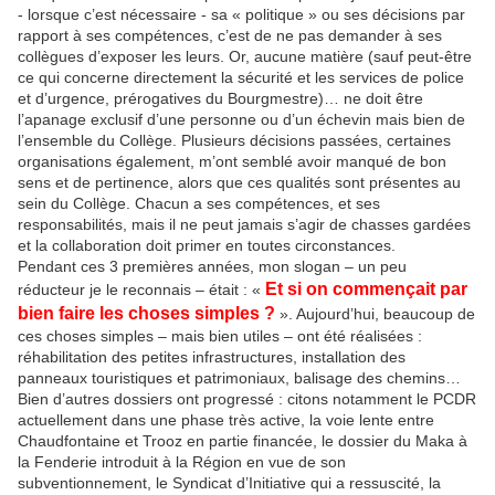
- lorsque c’est nécessaire - sa « politique » ou ses décisions par
rapport à ses compétences, c’est de ne pas demander à ses
collègues d’exposer les leurs. Or, aucune matière (sauf peut-être
ce qui concerne directement la sécurité et les services de police
et d’urgence, prérogatives du Bourgmestre)… ne doit être
l’apanage exclusif d’une personne ou d’un échevin mais bien de
l’ensemble du Collège. Plusieurs décisions passées, certaines
organisations également, m’ont semblé avoir manqué de bon
sens et de pertinence, alors que ces qualités sont présentes au
sein du Collège. Chacun a ses compétences, et ses
responsabilités, mais il ne peut jamais s’agir de chasses gardées
et la collaboration doit primer en toutes circonstances.
Pendant ces 3 premières années, mon slogan – un peu
Et
si on commençait par
réducteur je le reconnais – était : «
bien faire les choses simples ?
». Aujourd’hui, beaucoup de
ces choses simples – mais bien utiles – ont été réalisées :
réhabilitation des petites infrastructures, installation des
panneaux touristiques et patrimoniaux, balisage des chemins…
Bien d’autres dossiers ont progressé : citons notamment le PCDR
actuellement dans une phase très active, la voie lente entre
Chaudfontaine et Trooz en partie financée, le dossier du Maka à
la Fenderie introduit à la Région en vue de son
subventionnement, le Syndicat d’Initiative qui a ressuscité, la