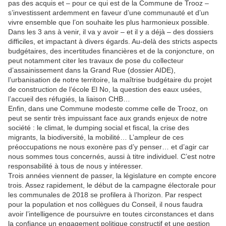
pas des acquis et – pour ce qui est de la Commune de Trooz –
s’investissent ardemment en faveur d’une communauté et d’un
vivre ensemble que l’on souhaite les plus harmonieux possible.
Dans les 3 ans à venir, il va y avoir – et il y a déjà – des dossiers
difficiles, et impactant à divers égards. Au-delà des stricts aspects
budgétaires, des incertitudes financières et de la conjoncture, on
peut notamment citer les travaux de pose du collecteur
d’assainissement dans la Grand Rue (dossier AIDE),
l’urbanisation de notre territoire, la maîtrise budgétaire du projet
de construction de l’école El No, la question des eaux usées,
l’accueil des réfugiés, la liaison CHB…
Enfin, dans une Commune modeste comme celle de Trooz, on
peut se sentir très impuissant face aux grands enjeux de notre
société : le climat, le dumping social et fiscal, la crise des
migrants, la biodiversité, la mobilité… L’ampleur de ces
préoccupations ne nous exonère pas d’y penser… et d’agir car
nous sommes tous concernés, aussi à titre individuel. C’est notre
responsabilité à tous de nous y intéresser.
Trois années viennent de passer, la législature en compte encore
trois. Assez rapidement, le début de la campagne électorale pour
les communales de 2018 se profilera à l’horizon. Par respect
pour la population et nos collègues du Conseil, il nous faudra
avoir l’intelligence de poursuivre en toutes circonstances et dans
la confiance un engagement politique constructif et une gestion