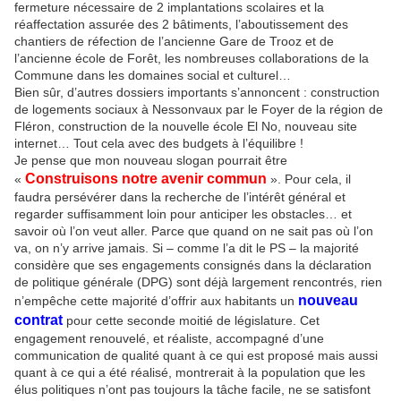
fermeture nécessaire de 2 implantations scolaires et la
réaffectation assurée des 2 bâtiments, l’aboutissement des
chantiers de réfection de l’ancienne Gare de Trooz et de
l’ancienne école de Forêt, les nombreuses collaborations de la
Commune dans les domaines social et culturel…
Bien sûr, d’autres dossiers importants s’annoncent : construction
de logements sociaux à Nessonvaux par le Foyer de la région de
Fléron, construction de la nouvelle école El No, nouveau site
internet… Tout cela avec des budgets à l’équilibre !
Je pense que mon nouveau slogan pourrait être
Construisons notre avenir commun
«
». Pour cela, il
faudra persévérer dans la recherche de l’intérêt général et
regarder suffisamment loin pour anticiper les obstacles… et
savoir où l’on veut aller. Parce que quand on ne sait pas où l’on
va, on n’y arrive jamais. Si – comme l’a dit le PS – la majorité
considère que ses engagements consignés dans la déclaration
de politique générale (DPG) sont déjà largement rencontrés, rien
nouveau
n’empêche cette majorité d’offrir aux habitants un
contrat
pour cette seconde moitié de législature. Cet
engagement renouvelé, et réaliste, accompagné d’une
communication de qualité quant à ce qui est proposé mais aussi
quant à ce qui a été réalisé, montrerait à la population que les
élus politiques n’ont pas toujours la tâche facile, ne se satisfont