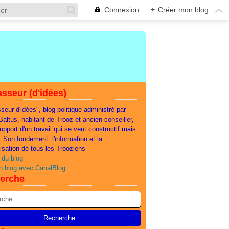
Connexion
+
Créer mon blog
sseur (d'idées)
seur d'idées", blog politique administré par
 Baltus, habitant de Trooz et ancien conseiller,
support d'un travail qui se veut constructif mais
e. Son fondement: l'information et la
lisation de tous les Trooziens
 du blog
n blog avec CanalBlog
erche