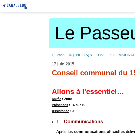
Le Passeu
LE PASSEUR (D'IDÉES)
>
. CONSEILS COMMUNA
17 juin 2015
Conseil communal du 15 
Allons à l'essentiel…
Durée
: 2h00
Présences
: 16 sur 19
Assistance
: 3
1. Communications
Après les
communications officielles
déliv