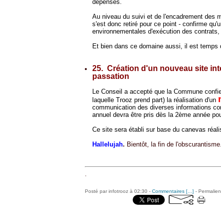
dépenses.
Au niveau du suivi et de l'encadrement des ma
s'est donc retiré pour ce point - confirme qu'
environnementales d'exécution des contrats,
Et bien dans ce domaine aussi, il est temps d
25. Création d'un nouveau site in
passation
Le Conseil a accepté que la Commune confie 
laquelle Trooz prend part) la réalisation d'un
communication des diverses informations c
annuel devra être pris dès la 2ème année pou
Ce site sera établi sur base du canevas réal
Hallelujah
.
Bientôt, la fin de l'obscurantisme
.
Posté par infotrooz à 02:30 -
Commentaires [
…
]
- Permalien