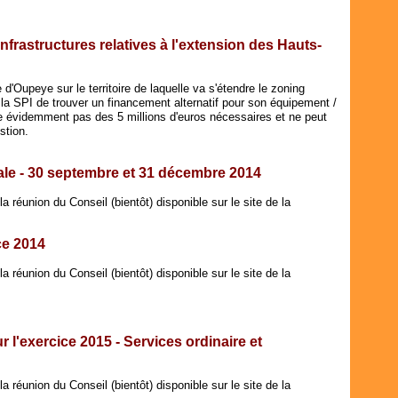
Févr
Avri
Avri
Mai
Juil
Janv
Mar
Mar
Avri
Juin
Févr
Févr
Mar
Mai
nfrastructures relatives à l'extension des Hauts-
Janv
Janv
Févr
Avri
Janv
Mar
Févr
'Oupeye sur le territoire de laquelle va s'étendre le zoning
 la SPI de trouver un financement alternatif pour son équipement /
Janv
 évidemment pas des 5 millions d'euros nécessaires et ne peut
estion.
ale - 30 septembre et 31 décembre 2014
a réunion du Conseil (bientôt) disponible sur le site de la
e 2014
a réunion du Conseil (bientôt) disponible sur le site de la
 l'exercice 2015 - Services ordinaire et
a réunion du Conseil (bientôt) disponible sur le site de la