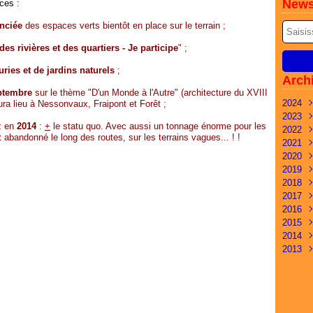
News
ces :
enciée
des espaces verts bientôt en place sur le terrain ;
es rivières et des quartiers - Je participe
" ;
ries et de jardins naturels
;
Arch
eptembre
sur le thème "D'un Monde à l'Autre" (architecture du XVIII
2024
ura lieu à Nessonvaux, Fraipont et Forêt ;
2023
Mai
z en
2014
:
+
le statu quo. Avec aussi un tonnage énorme pour les
2022
Févr
Déc
t abandonné le long des routes, sur les terrains vagues... ! !
2021
Janv
Nov
Déc
2020
Oct
Nov
Nov
2019
Sep
Oct
Oct
Déc
2018
Juil
Sep
Sep
Oct
Oct
2017
Juin
Juil
Juil
Aoû
Avri
Nov
2016
Mai
Juin
Avri
Juil
Mar
Oct
Déc
2015
Mar
Mar
Mar
Avri
Févr
Sep
Nov
Déc
2014
Févr
Févr
Janv
Mar
Janv
Aoû
Oct
Nov
Déc
2013
Janv
Févr
Juil
Sep
Oct
Nov
Déc
Janv
Juin
Aoû
Sep
Oct
Nov
Déc
Mai
Juil
Juil
Sep
Oct
Nov
Avri
Juin
Juin
Aoû
Sep
Mar
Mai
Mai
Juin
Aoû