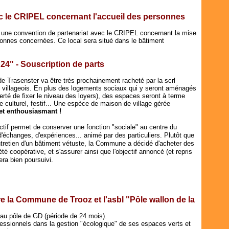
c le CRIPEL concernant l'accueil des personnes
une convention de partenariat avec le CRIPEL concernant la mise
rsonnes concernées. Ce local sera situé dans le bâtiment
 24" - Souscription de parts
 Trasenster va être très prochainement racheté par la scrl
de villageois. En plus des logements sociaux qui y seront aménagés
erté de fixer le niveau des loyers), des espaces seront à terme
e culturel, festif... Une espèce de maison de village gérée
jet enthousiasmant !
ctif permet de conserver une fonction "sociale" au centre du
d'échanges, d'expériences... animé par des particuliers. Plutôt que
'entretien d'un bâtiment vétuste, la Commune a décidé d'acheter des
é coopérative, et s'assurer ainsi que l'objectif annoncé (et repris
ra bien poursuivi.
e la Commune de Trooz et l'asbl "Pôle wallon de la
au pôle de GD (période de 24 mois).
ssionnels dans la gestion "écologique" de ses espaces verts et