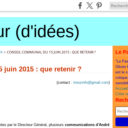
r (d'idées)
Le Pa
UX
>
CONSEIL COMMUNAL DU 15 JUIN 2015 : QUE RETENIR ?
"Le Pas
Olivier
juin 2015 : que retenir ?
est le 
critiqu
(contact :
troozinfo@gmail.com
)
sensibi
Accueil
Créer u
Rech
rées par le Directeur Général, plusieurs
communications d'André