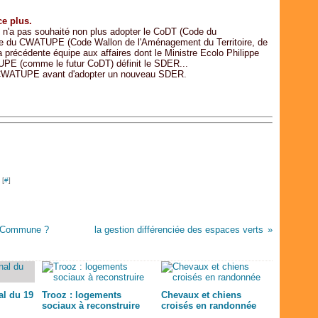
ce plus.
n n'a pas souhaité non plus adopter le CoDT (Code du
onte du CWATUPE (Code Wallon de l'Aménagement du Territoire, de
la précédente équipe aux affaires dont le Ministre Ecolo Philippe
ATUPE (comme le futur CoDT) définit le SDER...
le CWATUPE avant d'adopter un nouveau SDER.
 [
#
]
la Commune ?
la gestion différenciée des espaces verts
l du 19
Trooz : logements
Chevaux et chiens
sociaux à reconstruire
croisés en randonnée