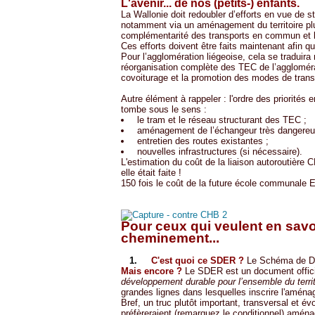
L'avenir... de nos (petits-) enfants.
La Wallonie doit redoubler d’efforts en vue de st
notamment via un aménagement du territoire plus 
complémentarité des transports en commun et le
Ces efforts doivent être faits maintenant afin qu
Pour l’agglomération liégeoise, cela se traduir
réorganisation complète des TEC de l’aggloméra
covoiturage et la promotion des modes de transp
Autre élément à rappeler : l'ordre des priorités
tombe sous le sens :
le tram et le réseau structurant des TEC ;
aménagement de l’échangeur très dangereux 
entretien des routes existantes ;
nouvelles infrastructures (si nécessaire).
L'estimation du coût de la liaison autoroutière 
elle était faite !
150 fois le coût de la future école communale E
Pour ceux qui veulent en savoi
cheminement...
1.
C'est quoi ce SDER ?
Le Schéma de Dé
Mais encore ?
Le SDER est un document officie
développement durable pour l’ensemble du territ
grandes lignes dans lesquelles inscrire l'aménag
Bref, un truc plutôt important, transversal et év
préfèreraient (remarquez le conditionnel) aména