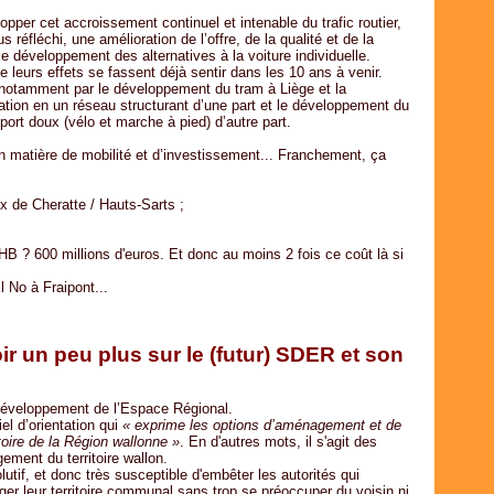
opper cet accroissement continuel et intenable du trafic routier,
réfléchi, une amélioration de l’offre, de la qualité et de la
 développement des alternatives à la voiture individuelle.
e leurs effets se fassent déjà sentir dans les 10 ans à venir.
a notamment par le développement du tram à Liège et la
tion en un réseau structurant d’une part et le développement du
ort doux (vélo et marche à pied) d’autre part.
 en matière de mobilité et d’investissement... Franchement, ça
de Cheratte / Hauts-Sarts ;
CHB ? 600 millions d'euros. Et donc au moins 2 fois ce coût là si
l No à Fraipont...
r un peu plus sur le (futur) SDER et son
veloppement de l’Espace Régional.
l d’orientation qui
« exprime les options d’aménagement et de
oire de la Région wallonne »
. En d'autres mots, il s'agit des
ement du territoire wallon.
olutif, et donc très susceptible d'embêter les autorités qui
ger leur territoire communal sans trop se préoccuper du voisin ni