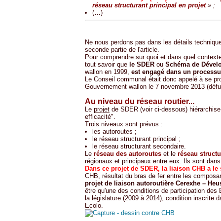
réseau structurant principal en projet
» ;
(…)
Ne nous perdons pas dans les détails techniques
seconde partie de l'article.
Pour comprendre sur quoi et dans quel contexte
tout savoir que
le SDER
ou
Schéma de Dévelo
wallon en 1999,
est engagé dans un processus
Le Conseil communal était donc appelé à se p
Gouvernement wallon le 7 novembre 2013 (défun
Au niveau du réseau routier...
Le
projet
de SDER (voir ci-dessous) hiérarchise l
efficacité".
Trois niveaux sont prévus :
les autoroutes ;
le réseau structurant principal ;
le réseau structurant secondaire.
Le
réseau des autoroutes
et le
réseau structu
régionaux et principaux entre eux. Ils sont dan
Dans ce projet de SDER, la liaison CHB a le s
CHB, résultat du bras de fer entre les composa
projet de liaison autoroutière Cerexhe – He
être qu'une des conditions de participation des 
la législature (2009 à 2014), condition inscrite
Ecolo.