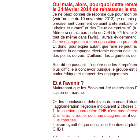
Oui mais, alors, pourquoi cette rem
le 24 février 2014 de rehausser le st
Je ne peux donner de réponse que pour mon pr
(voir l'article du 10 novembre 2013), je ne sais 
précisément comment ce point a été emballé lor
urbains et ruraux" et des "lieux de centralité" 
Même si on n'a pas parlé de CHB le 24 février 2
tout de même dans l'avis), j'aurais évidemment d
Ca ne change rien à mon opposition au projet d
Et donc, pour expier autant que faire se peut ma
pendant la campagne électorale communale - sur
des points de vue. D'ailleurs, les arguments son
.
Soit dit en passant : j'espère que les 2 représen
plus difficile à concevoir puisque le groupe est d
parler éthique et respect des engagements...
Et à l'avenir ?
Maintenant que les Ecolo ont été rejetés dans l'
liaison en marche.
Or, les conclusions définitives du bureau d’étu
l’agglomération liégeoise indiquaient
2 choses
:
la jonction autoroutière CHB n’est pas néces
si le trafic routier continue d’augmenter
, il co
autoroutes
.
Liaison hypothétique donc, que l'on devrait plut
CHB !