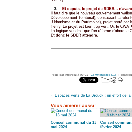
3.
Et depuis, le projet de SDER... n'avan
Il faut dire que le nouveau gouvernement wallo
Développement Territorial), consacrant la ref
l'Urbanisme et du Patrimoine), projet porté par 
Henry. Le projet est bien trop vert. Or, le CW
La logique voudrait que l'on réforme d'abord 
Et donc le SDER attendra.
.
Posté par infotrooz à 00:01 -
Commentaires [
…
]
- Permalien
Espaces verts de La Brouck : un effort de 
Vous aimerez aussi :
Conseil communal du 13
Conseil communa
mai 2024
février 2024