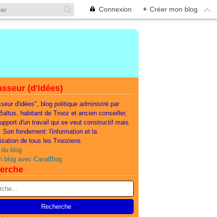
Connexion
+
Créer mon blog
sseur (d'idées)
seur d'idées", blog politique administré par
 Baltus, habitant de Trooz et ancien conseiller,
support d'un travail qui se veut constructif mais
e. Son fondement: l'information et la
lisation de tous les Trooziens
 du blog
n blog avec CanalBlog
erche