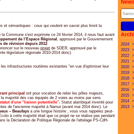
News
 et sémantiques : ceux qui veulent en savoir plus liront la
Arch
 la Commune s'est exprimée ce 24 février 2014, il nous faut avant
ppement de l’Espace Régional
, approuvé par le Gouvernement
 de révision depuis 2012
.
2024
rononcer sur le nouveau
projet
de SDER, approuvé par le
2023
Mai
te législature régionale 2010-2014 donc).
2022
Févr
Déc
2021
Janv
Nov
Déc
es infrastructures routières existantes "en vue d'optimiser leur
2020
Oct
Nov
Nov
2019
Sep
Oct
Oct
Déc
2018
Juil
Sep
Sep
Oct
Oct
2017
Juin
Juil
Juil
Aoû
Avri
Nov
2016
Mai
Juin
Avri
Juil
Mar
Oct
Déc
rant principal
ont pour vocation de relier les pôles majeurs,
2015
Mar
Mar
Mar
Avri
Févr
Sep
Nov
Déc
s la majorité des cas équipés de 2 voies au moins par sens.
2014
Févr
Févr
Janv
Mar
Janv
Aoû
Oct
Nov
Déc
tatut d'une "liaison potentielle".
Statut alambiqué inventé pour
ntes de l'ancienne majorité à Namur (avant mai 2014 donc). Le
2013
Janv
Févr
Juil
Sep
Oct
Nov
Déc
useux – Beaufays
a une longue histoire ; vous vous rappelez peut-
Janv
Juin
Aoû
Sep
Oct
Nov
Déc
Ecolo à cette majorité était que ce projet
ne se réalise pas pendant
Mai
Juil
Juil
Sep
Oct
Nov
 dans la Déclaration de Politique Régionale de l'attelage PS-CdH-
Avri
Juin
Juin
Aoû
Sep
Mar
Mai
Mai
Juin
Aoû