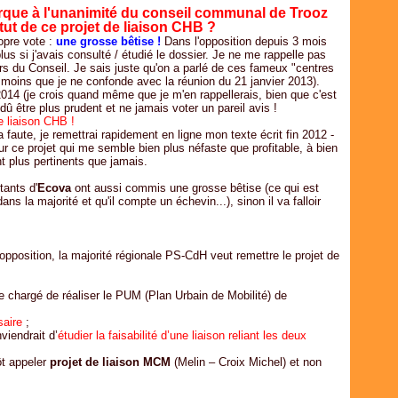
Févr
Avri
Avri
Mai
Juil
arque à l'unanimité du conseil communal de Trooz
Janv
Mar
Mar
Avri
Juin
atut de ce projet de liaison CHB ?
Févr
Févr
Mar
Mai
opre vote :
une grosse bêtise !
Dans l'opposition depuis 3 mois
Janv
Janv
Févr
Avri
plus si j'avais consulté / étudié le dossier. Je ne me rappelle pas
s du Conseil. Je sais juste qu'on a parlé de ces fameux "centres
Janv
Mar
(à moins que je ne confonde avec la réunion du 21 janvier 2013).
Févr
014 (je crois quand même que je m'en rappellerais, bien que c'est
Janv
û être plus prudent et ne jamais voter un pareil avis !
e liaison CHB !
 faute, je remettrai rapidement en ligne mon texte écrit fin 2012 -
 ce projet qui me semble bien plus néfaste que profitable, à bien
t plus pertinents que jamais.
tants d'
Ecova
ont aussi commis une grosse bêtise (ce qui est
ans la majorité et qu'il compte un échevin...), sinon il va falloir
opposition, la majorité régionale PS-CdH veut remettre le projet de
de chargé de réaliser le PUM (Plan Urbain de Mobilité) de
saire
;
nviendrait d’
étudier la faisabilité d’une liaison reliant les deux
ôt appeler
projet de liaison MCM
(Melin – Croix Michel) et non