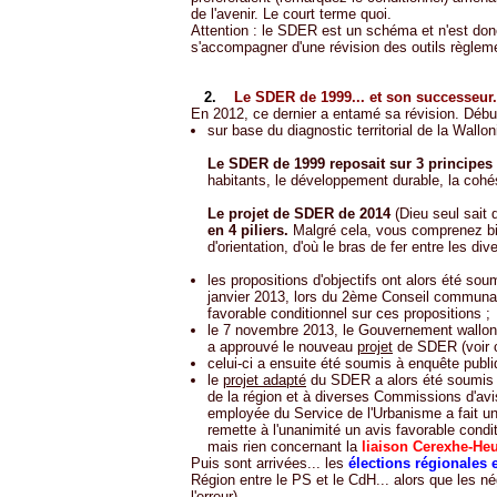
de l'avenir. Le court terme quoi.
Attention : le SDER est un schéma et n'est donc
s'accompagner d'une révision des outils règleme
2.
Le SDER de 1999... et son successeur
En 2012, ce dernier a entamé sa révision. Début
sur base du diagnostic territorial de la Wall
Le SDER de 1999 reposait sur 3 principes
habitants, le développement durable, la cohé
Le projet de SDER de 2014
(Dieu seul sait q
en 4 piliers.
Malgré cela, vous comprenez bi
d'orientation, d'où le bras de fer entre les div
les propositions d'objectifs ont alors été s
janvier 2013, lors du 2ème Conseil communal 
favorable conditionnel sur ces propositions ;
le 7 novembre 2013, le Gouvernement wallon
a approuvé le nouveau
projet
de SDER (voir c
celui-ci a ensuite été soumis à enquête publi
le
projet adapté
du SDER a alors été soumis 
de la région et à diverses Commissions d'av
employée du Service de l'Urbanisme a fait un
remette à l'unanimité un avis favorable cond
mais rien concernant la
liaison Cerexhe-He
Puis sont arrivées... les
élections régionales e
Région entre le PS et le CdH... alors que les 
l'erreur).