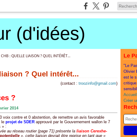
r (d'idées)
Le Pa
 CHB : QUELLE LIAISON ? QUEL INTÉRÊT...
"Le Pas
Olivier
iaison ? Quel intérêt...
est le 
critiqu
(contact :
troozinfo@gmail.com
)
sensibi
Accueil
ces ?
Créer u
Rech
vrier 2014
 voix contre et 0 abstention, de remettre un avis favorable
 le
projet de SDER
approuvé par le Gouvernement wallon le 7
 » :
rvée au réseau routier (page 71) présente la
liaison Cerexhe-
potentielle
», cette liaison devrait être reprise en tant que «