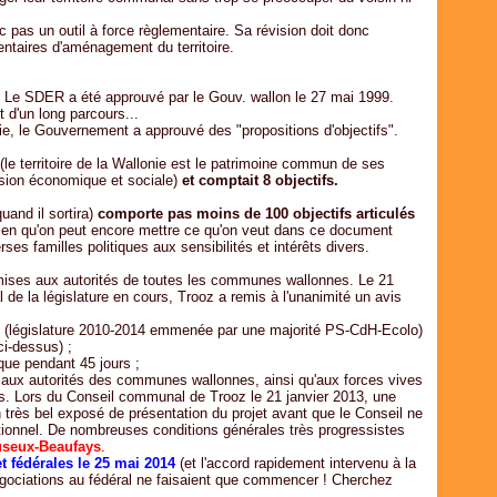
 pas un outil à force règlementaire. Sa révision doit donc
ntaires d'aménagement du territoire.
.
Le SDER a été approuvé par le Gouv. wallon le 27 mai 1999.
 d'un long parcours...
onie, le Gouvernement a approuvé des "propositions d'objectifs".
(le territoire de la Wallonie est le patrimoine commun de ses
sion économique et sociale)
et comptait 8 objectifs.
uand il sortira)
comporte pas moins de 100 objectifs articulés
en qu'on peut encore mettre ce qu'on veut dans ce document
erses familles politiques aux sensibilités et intérêts divers.
oumises aux autorités de toutes les communes wallonnes. Le 21
de la législature en cours, Trooz a remis à l'unanimité un avis
 (législature 2010-2014 emmenée par une majorité PS-CdH-Ecolo)
i-dessus) ;
que pendant 45 jours ;
aux autorités des communes wallonnes, ainsi qu'aux forces vives
is. Lors du Conseil communal de Trooz le 21 janvier 2013, une
 très bel exposé de présentation du projet avant que le Conseil ne
itionnel. De nombreuses conditions générales très progressistes
useux-Beaufays
.
t fédérales le 25 mai 2014
(et l'accord rapidement intervenu à la
négociations au fédéral ne faisaient que commencer ! Cherchez