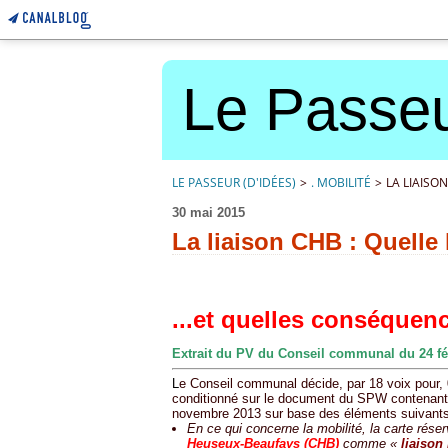
Le Passeu
LE PASSEUR (D'IDÉES)
>
. MOBILITÉ
>
LA LIAISON
30 mai 2015
La liaison CHB : Quelle l
...et quelles conséquen
Extrait du PV du Conseil communal du 24 fé
L
e Conseil communal décide, par 18 voix pour, 0
conditionné sur le document du SPW contenant
novembre 2013 sur base des éléments suivants
En ce qui concerne la mobilité, la carte rése
Heuseux-Beaufays (CHB)
comme «
liaison 