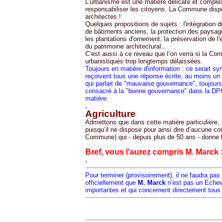
L’urbanisme est une matière délicate et complex
responsabiliser les citoyens. La Commune dispos
architectes !
Quelques propositions de sujets : l'intégration 
de bâtiments anciens, la protection des paysa
les plantations d'ornement, la préservation de l
du patrimoine architectural...
C’est aussi à ce niveau que l’on verra si la C
urbanistiques trop longtemps délaissées.
Toujours en matière d'information : ce serait 
reçoivent tous une réponse écrite, au moins un 
qui parlait de "mauvaise gouvernance", toujours
consacré à la "bonne gouvernance" dans la D
matière.
.
Agriculture
Admettons que dans cette matière particulière
puisqu’il ne dispose pour ainsi dire d’aucune co
Commune) qui - depuis plus de 50 ans - donne le
Bref, vous l'aurez compris M. Marck
.
Pour terminer (provisoirement), il ne faudra pas
officiellement que
M. Marck
n’est pas un Echevi
importantes et qui concernent directement tous