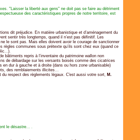
es. "Laisser la liberté aux gens" ne doit pas se faire au détriment
, respectueuse des caractéristiques propres de notre territoire, est
ractions dit préjudice. En matière urbanistique et d’aménagement du
ouvent sentir très longtemps, quand il n’est pas définitif. Les
s ne le sont pas. Mais elles doivent avoir le courage de sanctionner
des règles communes sous prétexte qu’ils sont chez eux (quand ce
ic...).
de bâtiments repris à l’inventaire du patrimoine wallon non
ins de débardage sur les versants boisés comme des cicatrices
en dur à gauche et à droite (dans ou hors zone urbanisable)
ets, des remblaiements illicites…
t du respect des règlements légaux. C'est aussi votre sort,
M.
t le désastre... .