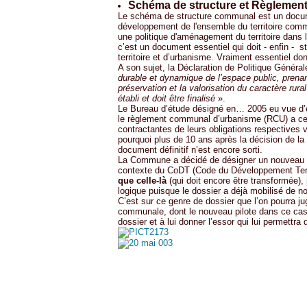
Schéma de structure et Règleme
Le schéma de structure communal est un docume
développement de l'ensemble du territoire comm
une politique d'aménagement du territoire dans
c’est un document essentiel qui doit - enfin -
territoire et d’urbanisme. Vraiment essentiel do
A son sujet, la Déclaration de Politique Généra
durable et dynamique de l’espace public, prena
préservation et la valorisation du caractère rur
établi et doit être finalisé
».
Le Bureau d’étude désigné en… 2005 eu vue d’
le règlement communal d’urbanisme (RCU) a cess
contractantes de leurs obligations respectives v
pourquoi plus de 10 ans après la décision de 
document définitif n’est encore sorti.
La Commune a décidé de désigner un nouveau Bu
contexte du CoDT (Code du Développement Territo
que celle-là
(qui doit encore être transformée), 
logique puisque le dossier a déjà mobilisé de
C’est sur ce genre de dossier que l’on pourra ju
communale, dont le nouveau pilote dans ce cas
dossier et à lui donner l’essor qui lui permettra 