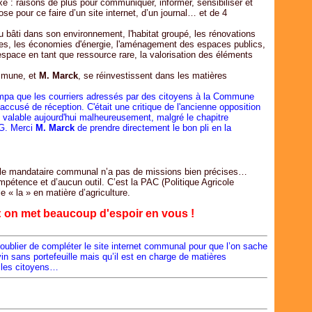
e : raisons de plus pour communiquer, informer, sensibiliser et
e pour ce faire d’un site internet, d’un journal… et de 4
du bâti dans son environnement, l'habitat groupé, les rénovations
ges, les économies d'énergie, l'aménagement des espaces publics,
'espace en tant que ressource rare, la valorisation des éléments
ommune, et
M. Marck
, se réinvestissent dans les matières
sympa que les courriers adressés par des citoyens à la Commune
accusé de réception. C'était une critique de l'ancienne opposition
 valable aujourd'hui malheureusement, malgré le chapitre
PG. Merci
M. Marck
de prendre directement le bon pli en la
, le mandataire communal n’a pas de missions bien précises…
mpétence et d’aucun outil. C’est la PAC (Politique Agricole
 « la » en matière d’agriculture.
 : on met beaucoup d'espoir en vous !
 oublier de compléter le site internet communal pour que l’on sache
n sans portefeuille mais qu’il est en charge de matières
 les citoyens…