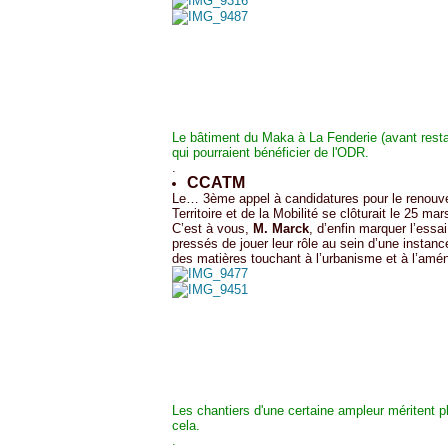
Le bâtiment du Maka à La Fenderie (avant restau
qui pourraient bénéficier de l'ODR.
.
CCATM
Le… 3
ème
appel à candidatures pour le renou
Territoire et de la Mobilité se clôturait le 25 mar
C’est à vous,
M. Marck
, d’enfin marquer l’essa
pressés de jouer leur rôle au sein d’une instan
des matières touchant à l’urbanisme et à l’amén
Les chantiers d'une certaine ampleur méritent p
cela.
.