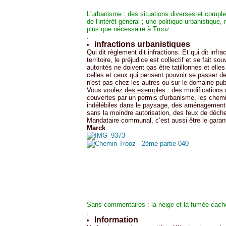
L'urbanisme : des situations diverses et complex
de l'intérêt général ; une politique urbanistique
plus que nécessaire à Trooz.
.
infractions urbanistiques
Qui dit règlement dit infractions. Et qui dit inf
territoire, le préjudice est collectif et se fait s
autorités ne doivent pas être tatillonnes et elle
celles et ceux qui pensent pouvoir se passer 
n'est pas chez les autres ou sur le domaine publ
Vous voulez
des exemples
: des modifications 
couvertes par un permis d'urbanisme, les chem
indélébiles dans le paysage, des aménagements 
sans la moindre autorisation, des feux de déch
Mandataire communal, c’est aussi être le garan
Marck
.
S
ans commentaires : la neige et la fumée cachen
.
Information