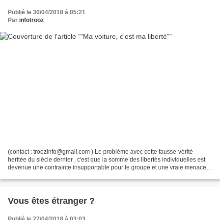
Publié le 30/04/2018 à 05:21
Par
infotrooz
(contact : troozinfo@gmail.com ) Le problème avec cette fausse-vérité
héritée du siècle dernier , c'est que la somme des libertés individuelles est
devenue une contrainte insupportable pour le groupe et une vraie menace
pour la planète. . Sur la route,...
Vous êtes étranger ?
Publié le 27/04/2018 à 03:03