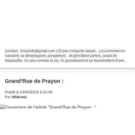
(contact : troozinfo@gmail.com ) Et pas n'importe lequel... Les commerces
naissent, se développent, prospèrent... et périclitent parfois, avant de
disparaître. Un peu comme la vie, ils grandissent et se transmettent d'une
génération à la suivante mais...
Grand’Rue de Prayon :
Publié le 03/04/2018 à 01:46
Par
infotrooz