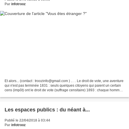
Par
infotrooz
Et alors... (contact : troozinfo@gmail.com ) .. . . Le droit de vote, une aventure
qui n'est pas terminée 1831 : seuls quelques citoyens qui paient un certain
cens (impôt) ont le droit de vote (suffrage censitaire) 1893 : chaque homme
d'au moins 25 ans...
Les espaces publics : du néant à...
Publié le 22/04/2018 à 03:44
Par
infotrooz