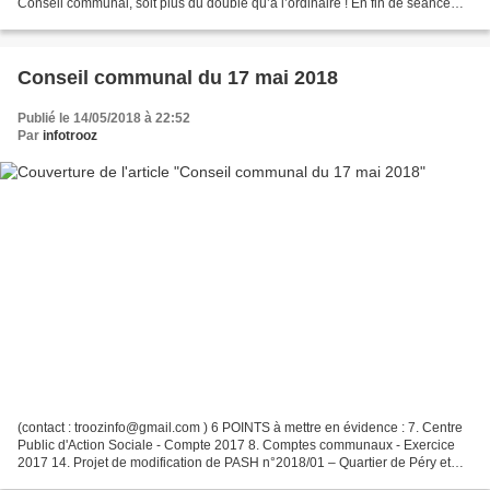
Conseil communal, soit plus du double qu’à l’ordinaire ! En fin de séance
publique, le Bourgmestre, Fabien...
Conseil communal du 17 mai 2018
Publié le 14/05/2018 à 22:52
Par
infotrooz
(contact : troozinfo@gmail.com ) 6 POINTS à mettre en évidence : 7. Centre
Public d'Action Sociale - Compte 2017 8. Comptes communaux - Exercice
2017 14. Projet de modification de PASH n°2018/01 – Quartier de Péry et
Bois Lemoine (plan d'assainissement...