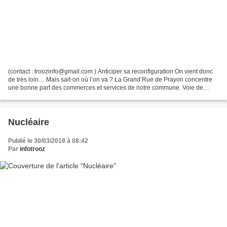
(contact : troozinfo@gmail.com ) Anticiper sa reconfiguration On vient donc
de très loin… Mais sait-on où l’on va ? La Grand’Rue de Prayon concentre
une bonne part des commerces et services de notre commune. Voie de
passage obligatoire pour tous les automobilistes...
Nucléaire
Publié le 30/03/2018 à 08:42
Par
infotrooz