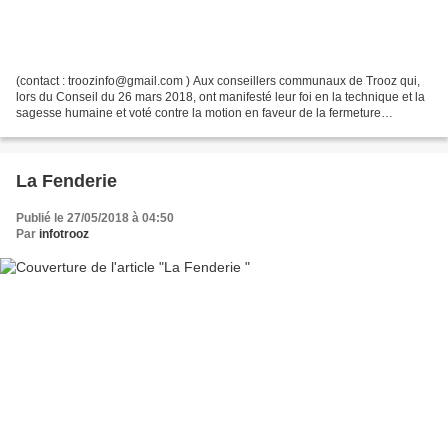
(contact : troozinfo@gmail.com ) Aux conseillers communaux de Trooz qui,
lors du Conseil du 26 mars 2018, ont manifesté leur foi en la technique et la
sagesse humaine et voté contre la motion en faveur de la fermeture
immédiate des réacteurs nucléaires...
La Fenderie
Publié le 27/05/2018 à 04:50
Par
infotrooz