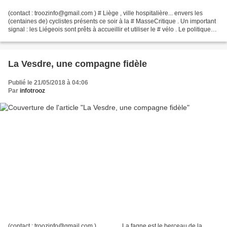
(contact : troozinfo@gmail.com ) # Liège , ville hospitalière... envers les
(centaines de) cyclistes présents ce soir à la # MasseCritique . Un important
signal : les Liégeois sont prêts à accueillir et utiliser le # vélo . Le politique
doit maintenant...
La Vesdre, une compagne fidèle
Publié le 21/05/2018 à 04:06
Par
infotrooz
(contact : troozinfo@gmail.com ) . . . . . . . . La fagne est le berceau de la