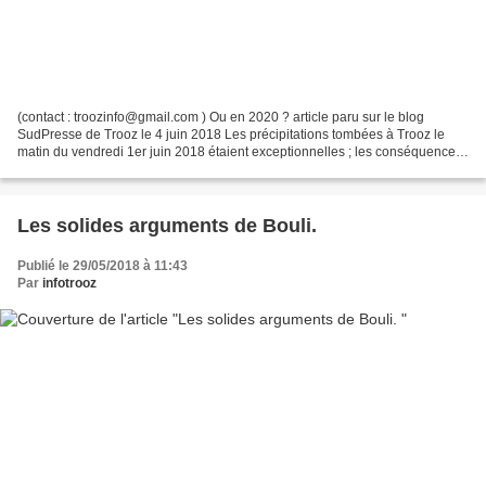
(contact : troozinfo@gmail.com ) Ou en 2020 ? article paru sur le blog
SudPresse de Trooz le 4 juin 2018 Les précipitations tombées à Trooz le
matin du vendredi 1er juin 2018 étaient exceptionnelles ; les conséquences
également. Heureusement, pas de victimes,...
Les solides arguments de Bouli.
Publié le 29/05/2018 à 11:43
Par
infotrooz