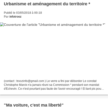
Urbanisme et aménagement du territoire *
Publié le 03/05/2018 à 00:18
Par
infotrooz
(contact : troozinfo@gmail.com ) Le verre a fini par déborder Le constat
Christophe Marck n'a jamais réuni sa Commission * pendant son mandat
d'Echevin. Ce n'est pourtant pas faute de l'avoir encouragé ! Et tant pis pour
les habitants, les commerçants,...
"Ma voiture, c'est ma liberté"