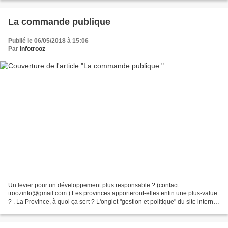
La commande publique
Publié le 06/05/2018 à 15:06
Par
infotrooz
Un levier pour un développement plus responsable ? (contact :
troozinfo@gmail.com ) Les provinces apporteront-elles enfin une plus-value
? . La Province, à quoi ça sert ? L'onglet "gestion et politique" du site internet
http://www.provincedeliege.be/fr/node/550...