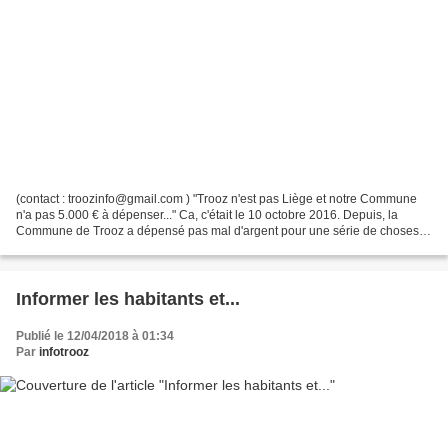
(contact : troozinfo@gmail.com ) "Trooz n'est pas Liège et notre Commune
n'a pas 5.000 € à dépenser..." Ca, c'était le 10 octobre 2016. Depuis, la
Commune de Trooz a dépensé pas mal d'argent pour une série de choses
(utiles mais parfois très très chères*)...
Informer les habitants et...
Publié le 12/04/2018 à 01:34
Par
infotrooz