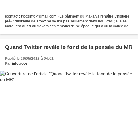
(contact : troozinfo@gmail.com ) Le bâtiment du Maka va renaître L'histoire
pré-industrielle de Trooz ne se lira pas seulement dans les livres ; elle se
marquera aussi au travers des témoins d'une époque qui a vu la vallée de la
Vesdre vivre au rythme...
Quand Twitter révèle le fond de la pensée du MR
Publié le 26/05/2018 à 04:01
Par
infotrooz