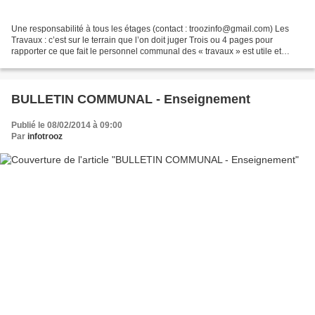
Une responsabilité à tous les étages (contact : troozinfo@gmail.com) Les
Travaux : c’est sur le terrain que l’on doit juger Trois ou 4 pages pour
rapporter ce que fait le personnel communal des « travaux » est utile et
bienvenu ; le travail est varié,...
BULLETIN COMMUNAL - Enseignement
Publié le 08/02/2014 à 09:00
Par
infotrooz