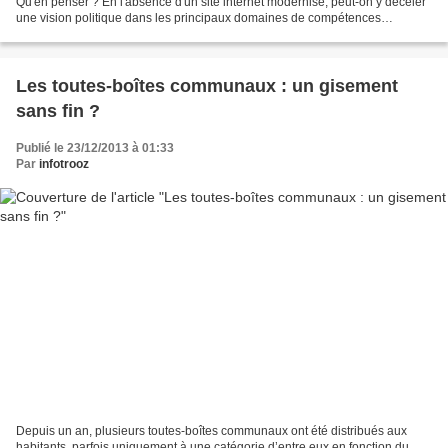
Qu'en penser ? En l'absence d'un site internet modernisé, peut-on y déceler
une vision politique dans les principaux domaines de compétences
communales ? En plus des événements passés...
Les toutes-boîtes communaux : un gisement
sans fin ?
Publié le 23/12/2013 à 01:33
Par
infotrooz
Depuis un an, plusieurs toutes-boîtes communaux ont été distribués aux
habitants, parfois uniquement à une catégorie d’entre eux en fonction du