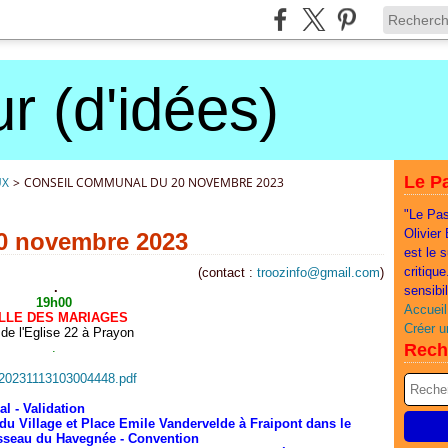
r (d'idées)
Le Pa
UX
>
CONSEIL COMMUNAL DU 20 NOVEMBRE 2023
"Le Pas
Olivier
0 novembre 2023
est le 
critiqu
(contact :
troozinfo@gmail.com
)
.
sensibi
19h00
Accueil
LLE DES MARIAGES
Créer u
de l'Eglise 22 à Prayon
.
Rech
3/20231113103004448.pdf
l - Validation
 du Village et Place Emile Vandervelde à Fraipont dans le
uisseau du Havegnée - Convention