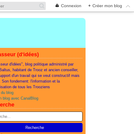
Connexion
+
Créer mon blog
sseur (d'idées)
seur d'idées", blog politique administré par
 Baltus, habitant de Trooz et ancien conseiller,
support d'un travail qui se veut constructif mais
e. Son fondement: l'information et la
lisation de tous les Trooziens
 du blog
n blog avec CanalBlog
erche