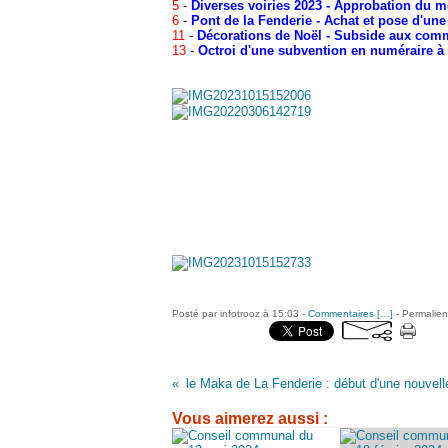
5
-
Diverses voiries 2023 - Approbation du 
6
-
Pont de la Fenderie - Achat et pose d'une
11
-
Décorations de Noël - Subside aux co
13
-
Octroi d'une subvention en numéraire à l
Posté par infotrooz à 15:03 -
Commentaires [
…
]
- Permalien
le Maka de La Fenderie : début d'une nouvell
Vous aimerez aussi :