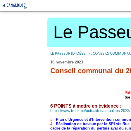
Le Passeu
LE PASSEUR (D'IDÉES)
>
. CONSEILS COMMUNA
10 novembre 2023
Conseil communal du 2
SA
Rue 
6 POINTS à mettre en évidence :
https://www.trooz.be/actualites/actualites-202
.
3
-
Plan d'Urgence et d'Intervention communa
4
-
Réalisation de travaux par la SPI sis Rue
cadre de la réparation du pertuis aval du r