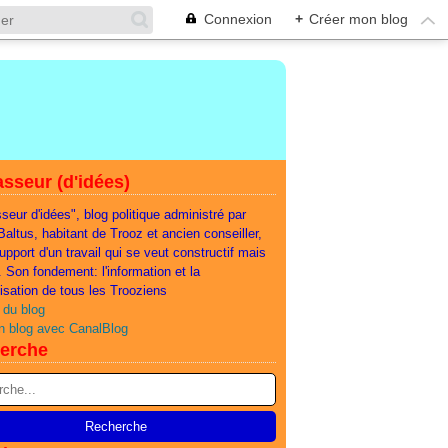
Connexion
+
Créer mon blog
sseur (d'idées)
seur d'idées", blog politique administré par
 Baltus, habitant de Trooz et ancien conseiller,
support d'un travail qui se veut constructif mais
e. Son fondement: l'information et la
lisation de tous les Trooziens
 du blog
n blog avec CanalBlog
erche