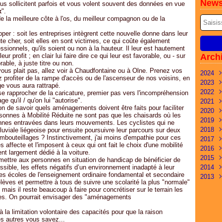
News
us sollicitent parfois et vous volent souvent des données en vue
x
".
de la meilleure côte à l'os, du meilleur compagnon ou de la
per : soit les entreprises intègrent cette nouvelle donne dans leur
te cher, soit elles en sont victimes, ce qui coûte également
ssionnels, qu'ils soient ou non à la hauteur. Il leur est hautement
ur profit ; en clair lui faire dire ce qui leur est favorable, ou - sur
Arch
able, à juste titre ou non.
us plait pas, allez voir à Chaudfontaine ou à Olne. Prenez vos
2024
z profiter de la rampe d'accès ou de l'ascenseur de nos voisins, en
2023
Mai
ge vous aura rattrapé.
2022
Févr
Déc
se rapprocher de la caricature, premier pas vers l'incompréhension
ge qu'il / qu'on lui "autorise".
2021
Janv
Nov
Déc
n de savoir quels aménagements doivent être faits pour faciliter
2020
Oct
Nov
Nov
rsonnes à Mobilité Réduite ne sont pas que les chaisards où les
2019
Sep
Oct
Oct
Déc
nes entravées dans leurs mouvements. Les cyclistes qui ne
2018
Juil
Sep
Sep
Oct
Oct
uviale liégeoise pour ensuite poursuivre leur parcours sur deux
mbouteillages ? Instinctivement, j'ai moins d'empathie pour ces
2017
Juin
Juil
Juil
Aoû
Avri
Nov
s affecte et l'imposent à ceux qui ont fait le choix d'une mobilité
2016
Mai
Juin
Avri
Juil
Mar
Oct
Déc
ent largement dédié à la voiture.
2015
Mar
Mar
Mar
Avri
Févr
Sep
Nov
Déc
ettre aux personnes en situation de handicap de bénéficier de
sible, les effets négatifs d’un environnement inadapté à leur
2014
Févr
Févr
Janv
Mar
Janv
Aoû
Oct
Nov
Déc
 les écoles de l'enseignement ordinaire fondamental et secondaire
2013
Janv
Févr
Juil
Sep
Oct
Nov
Déc
lèves et permettre à tous de suivre une scolarité la plus "normale"
Janv
Juin
Aoû
Sep
Oct
Nov
Déc
mais il reste beaucoup à faire pour concrétiser sur le terrain les
Mai
Juil
Juil
Sep
Oct
Nov
les. On pourrait envisager des "aménagements
Avri
Juin
Juin
Aoû
Sep
à la limitation volontaire des capacités pour que la raison
Mar
Mai
Mai
Juin
Aoû
es autres vous savez...