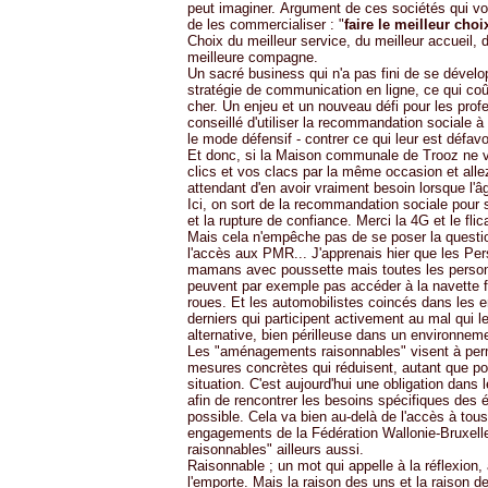
peut imaginer. Argument de ces sociétés qui vo
de les commercialiser : "
faire le meilleur choi
Choix du meilleur service, du meilleur accueil, 
meilleure compagne.
Un sacré business qui n'a pas fini de se dévelop
stratégie de communication en ligne, ce qui coû
cher. Un enjeu et un nouveau défi pour les profe
conseillé d'utiliser la recommandation sociale à le
le mode défensif - contrer ce qui leur est défavor
Et donc, si la Maison communale de Trooz ne vo
clics et vos clacs par la même occasion et alle
attendant d'en avoir vraiment besoin lorsque l'â
Ici, on sort de la recommandation sociale pour 
et la rupture de confiance. Merci la 4G et le flica
Mais cela n'empêche pas de se poser la questio
l'accès aux PMR... J'apprenais hier que les Pe
mamans avec poussette mais toutes les person
peuvent par exemple pas accéder à la navette fl
roues. Et les automobilistes coincés dans les e
derniers qui participent activement au mal qui le
alternative, bien périlleuse dans un environnem
Les "aménagements raisonnables" visent à perm
mesures concrètes qui réduisent, autant que pos
situation. C'est aujourd'hui une obligation dans
afin de rencontrer les besoins spécifiques des é
possible. Cela va bien au-delà de l'accès à tous 
engagements de la Fédération Wallonie-Bruxel
raisonnables" ailleurs aussi.
Raisonnable ; un mot qui appelle à la réflexion, 
l'emporte. Mais la raison des uns et la raison d