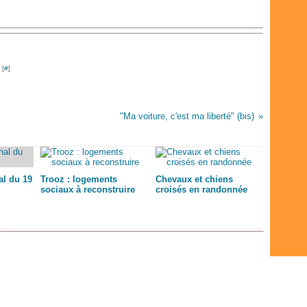
Févr
Avri
Avri
Mai
Juil
Janv
Mar
Mar
Avri
Juin
Févr
Févr
Mar
Mai
Janv
Janv
Févr
Avri
Janv
Mar
Févr
 [
#
]
Janv
"Ma voiture, c'est ma liberté" (bis)
l du 19
Trooz : logements
Chevaux et chiens
sociaux à reconstruire
croisés en randonnée