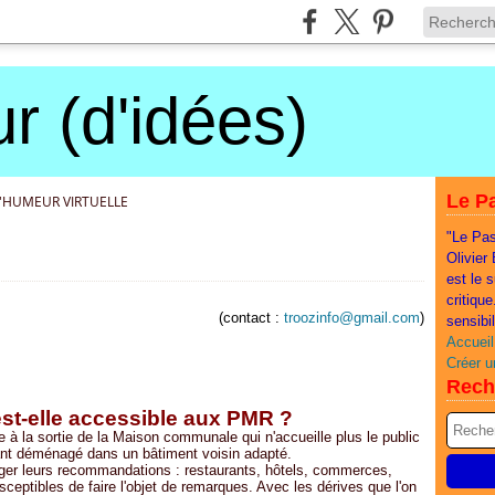
r (d'idées)
Le Pa
D'HUMEUR VIRTUELLE
"Le Pas
Olivier
est le 
critiqu
(contact :
troozinfo@gmail.com
)
sensibi
Accueil
Créer u
Rech
st-elle accessible aux PMR ?
 à la sortie de la Maison communale qui n'accueille plus le public
yant déménagé dans un bâtiment voisin adapté.
ager leurs recommandations : restaurants, hôtels, commerces,
ceptibles de faire l'objet de remarques. Avec les dérives que l'on