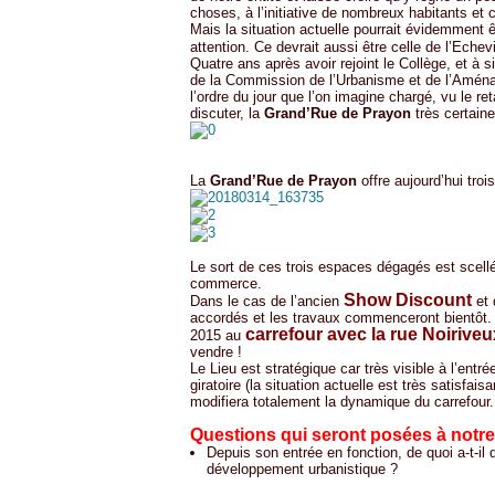
choses, à l’initiative de nombreux habitants et
Mais la situation actuelle pourrait évidemment êt
attention. Ce devrait aussi être celle de l’Eche
Quatre ans après avoir rejoint le Collège, et à s
de la Commission de l’Urbanisme et de l’Aména
l’ordre du jour que l’on imagine chargé, vu le ret
discuter, la
Grand’Rue de Prayon
très certain
La
Grand’Rue de Prayon
offre aujourd’hui tro
Le sort de ces trois espaces dégagés est scellé 
commerce.
Show Discount
Dans le cas de l’ancien
et
accordés et les travaux commenceront bientôt. 
carrefour avec la rue Noirive
2015 au
vendre !
Le Lieu est stratégique car très visible à l’entr
giratoire (la situation actuelle est très satisfa
modifiera totalement la dynamique du carrefour.
Questions qui seront posées à notre
Depuis son entrée en fonction, de quoi a-t-il
développement urbanistique ?