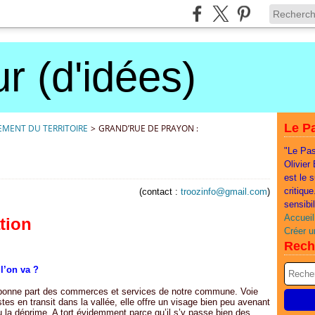
r (d'idées)
Le Pa
EMENT DU TERRITOIRE
>
GRAND’RUE DE PRAYON :
"Le Pas
Olivier
est le 
critiqu
(contact :
troozinfo@gmail.com
)
sensibi
Accueil
tion
Créer u
Rech
l’on va ?
bonne part des commerces et services de notre commune. Voie
tes en transit dans la vallée, elle offre un visage bien peu avenant
eu la déprime. A tort évidemment parce qu’il s’y passe bien des