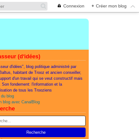
Connexion
+
Créer mon blog
sseur (d'idées)
seur d'idées", blog politique administré par
 Baltus, habitant de Trooz et ancien conseiller,
support d'un travail qui se veut constructif mais
e. Son fondement: l'information et la
lisation de tous les Trooziens
 du blog
n blog avec CanalBlog
erche