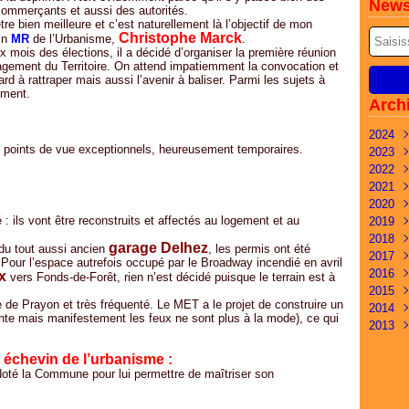
News
 commerçants et aussi des autorités.
re bien meilleure et c’est naturellement là l’objectif de mon
Christophe Marck
vin
MR
de l’Urbanisme,
.
ix mois des élections, il a décidé d’organiser la première réunion
gement du Territoire. On attend impatiemment la convocation et
ard à rattraper mais aussi l’avenir à baliser. Parmi les sujets à
ement.
Arch
2024
is points de vue exceptionnels, heureusement temporaires.
2023
Mai
2022
Févr
Déc
2021
Janv
Nov
Déc
2020
Oct
Nov
Nov
: ils vont être reconstruits et affectés au logement et au
2019
Sep
Oct
Oct
Déc
2018
Juil
Sep
Sep
Oct
Oct
garage Delhez
 du tout aussi ancien
, les permis ont été
2017
Juin
Juil
Juil
Aoû
Avri
Nov
Pour l’espace autrefois occupé par le Broadway incendié en avril
2016
Mai
Juin
Avri
Juil
Mar
Oct
Déc
ux
vers Fonds-de-Forêt, rien n’est décidé puisque le terrain est à
2015
Mar
Mar
Mar
Avri
Févr
Sep
Nov
Déc
ée de Prayon et très fréquenté. Le MET a le projet de construire un
2014
Févr
Févr
Janv
Mar
Janv
Aoû
Oct
Nov
Déc
isante mais manifestement les feux ne sont plus à la mode), ce qui
2013
Janv
Févr
Juil
Sep
Oct
Nov
Déc
Janv
Juin
Aoû
Sep
Oct
Nov
Déc
 échevin de l’urbanisme :
Mai
Juil
Juil
Sep
Oct
Nov
 doté la Commune pour lui permettre de maîtriser son
Avri
Juin
Juin
Aoû
Sep
Mar
Mai
Mai
Juin
Aoû