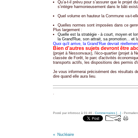
Qu’a-t-il prévu pour s’assurer que le projet du
s’intègre harmonieusement dans le bâti exist
Quel volume en hauteur la Commune va-t-elle
Quelles normes sont imposées dans ce genre 
Plus largement :
Quelle est la stratégie - à court, moyen et l
la Grand'Rue, son attrait, sa promotion... et 
Quoi qu'il arrive, la Grand’Rue devrait réellemen
Bien d'autres sujets devront être ab
(projet à Nessonvaux), l'éco-quartier (projet à N
classée de Forêt, le parc d'activités économiqu
transports actifs, les dispositions des permis 
Je vous informerai précisément des résultats 
dire quand elle aura lieu.
.
Posté par infotrooz à 01:46 -
Commentaires [
…
]
- Permalien
Nucléaire