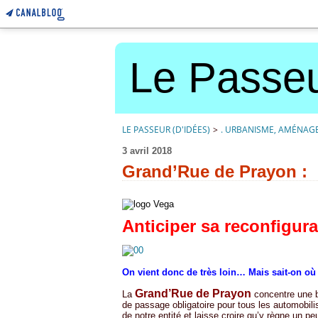
Le Passeu
LE PASSEUR (D'IDÉES)
>
. URBANISME, AMÉNAG
3 avril 2018
Grand’Rue de Prayon :
Anticiper sa reconfigura
On vient donc de très loin…
Mais sait-on où 
Grand’Rue de Prayon
La
concentre une 
de passage obligatoire pour tous les automobilis
de notre entité et laisse croire qu’y règne un p