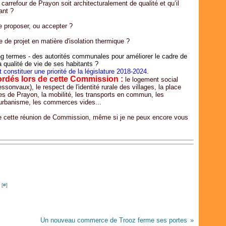
Févr
Avri
Avri
Mai
Juil
 carrefour de Prayon soit architecturalement de qualité et qu’il
ant ?
Janv
Mar
Mar
Avri
Juin
Févr
Févr
Mar
Mai
 proposer, ou accepter ?
Janv
Janv
Févr
Avri
Janv
Mar
de projet en matière d'isolation thermique ?
Févr
ong termes - des autorités communales pour améliorer le cadre de
Janv
la qualité de vie de ses habitants ?
t constituer une priorité de la législature 2018-2024.
ordés lors de cette Commission :
le logement social
essonvaux), le respect de l'identité rurale des villages, la place
es de Prayon, la mobilité, les transports en commun, les
d'urbanisme, les commerces vides...
de cette réunion de Commission, même si je ne peux encore vous
 [
#
]
Un nouveau commerce de Trooz ferme ses portes