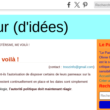
r (d'idées)
Le Pa
TÉRISME, ME VOILÀ !
"Le Pas
Olivier
voilà !
est le 
critiqu
(contact :
troozinfo@gmail.com
)
sensibi
ils l'autorisation de disposer certains de leurs panneaux sur la
Accueil
Créer u
restent continuellement en place et les dates sont simplement
Rech
logie
,
l'autorité politique doit maintenant réagir
.