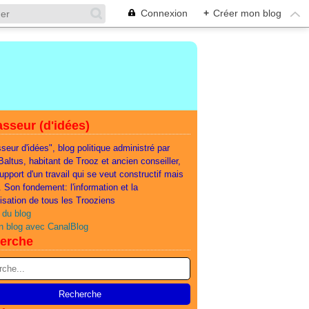
Connexion
+
Créer mon blog
sseur (d'idées)
seur d'idées", blog politique administré par
 Baltus, habitant de Trooz et ancien conseiller,
support d'un travail qui se veut constructif mais
e. Son fondement: l'information et la
lisation de tous les Trooziens
 du blog
n blog avec CanalBlog
erche