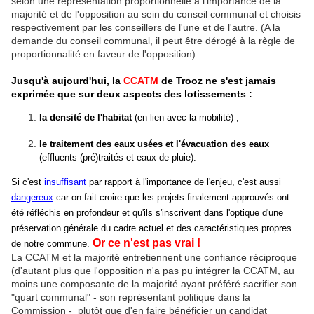
selon une représentation proportionnelle à l'importance de la
majorité et de l'opposition au sein du conseil communal et choisis
respectivement par les conseillers de l'une et de l'autre. (A la
demande du conseil communal, il peut être dérogé à la règle de
proportionnalité en faveur de l'opposition).
Jusqu'à aujourd'hui, la
CCATM
de Trooz ne s'est jamais
exprimée que sur deux aspects des lotissements :
la densité de l'habitat
(en lien avec la mobilité) ;
le traitement des eaux usées et l'évacuation des eaux
(effluents (pré)traités et eaux de pluie).
Si c'est
insuffisant
par rapport à l'importance de l'enjeu, c'est aussi
dangereux
car on fait croire que les projets finalement approuvés ont
été réfléchis en profondeur et qu'ils s'inscrivent dans l'optique d'une
préservation générale du cadre actuel et des caractéristiques propres
Or ce n'est pas vrai !
de notre commune.
La CCATM et la majorité entretiennent une confiance réciproque
(d'autant plus que l'opposition n'a pas pu intégrer la CCATM, au
moins une composante de la majorité ayant préféré sacrifier son
"quart communal" - son représentant politique dans la
Commission - plutôt que d'en faire bénéficier un candidat