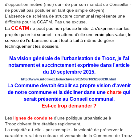
d'opposition motivé (moi) qui - de par son mandat de Conseiller -
ne pouvait pas postuler en tant que simple citoyen).
L'absence de schéma de structure communal représente une
difficulté pour la CCATM. Pas une excuse.
CCATM
La
ne peut pas non plus se limiter à s’exprimer sur les
projets qu’on lui soumet : on attend d'elle une vraie plus-value, le
service de l’urbanisme étant tout à fait à même de gérer
techniquement les dossiers.
Ma vision générale de l'urbanisation de Trooz, je l'ai
notamment et succinctement exprimée dans l'article
du 10 septembre 2015.
http://www.infotrooz.be/archives/2015/09/10/32596838.html
La Commune devrait établir sa propre vision d'avenir
de notre commune et la décliner dans une
charte
qui
serait présentée au Conseil communal.
Est-ce trop demander ?
Les
lignes de conduite
d'une politique urbanistique à
Trooz doivent être établies rapidement.
La majorité a-t-elle - par exemple - la volonté de préserver le
caractère rural des coteaux et versants de la Commune de Trooz