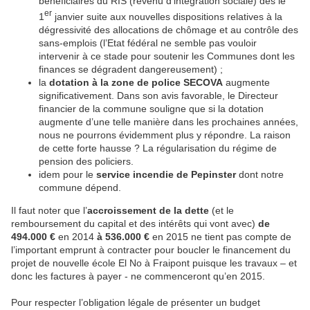
bénéficiaires du RIS (revenu d’intégration sociale) dès le
er
1
janvier suite aux nouvelles dispositions relatives à la
dégressivité des allocations de chômage et au contrôle des
sans-emplois (l’Etat fédéral ne semble pas vouloir
intervenir à ce stade pour soutenir les Communes dont les
finances se dégradent dangereusement) ;
la
dotation à la zone de police SECOVA
augmente
significativement. Dans son avis favorable, le Directeur
financier de la commune souligne que si la dotation
augmente d’une telle manière dans les prochaines années,
nous ne pourrons évidemment plus y répondre. La raison
de cette forte hausse ? La régularisation du régime de
pension des policiers.
idem pour le
service incendie de Pepinster
dont notre
commune dépend.
Il faut noter que l’
accroissement de la dette
(et le
remboursement du capital et des intérêts qui vont avec)
de
494.000 €
en 2014
à 536.000 €
en 2015 ne tient pas compte de
l’important emprunt à contracter pour boucler le financement du
projet de nouvelle école El No à Fraipont puisque les travaux – et
donc les factures à payer - ne commenceront qu’en 2015.
Pour respecter l’obligation légale de présenter un budget