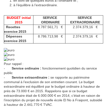
en boni de quelques euros à l’ordinaire et ;
à l’équilibre à l’extraordinaire.
BUDGET initial
SERVICE
SERVICE
2015
ORDINAIRE
EXTRAORDINAIRE
Recettes
8.787.561,71 €
2.374.379,16 €
exercice 2015
Dépenses
8.786.713,98 €
2.374.379,16 €
exercice 2015
Pour rappel :
-
Service ordinaire :
fonctionnement quotidien du service
public
-
Service extraordinaire :
se rapporte au patrimoine
communal à l’exclusion de son entretien courant. Le budget
extraordinaire est équilibré par le budget ordinaire à hauteur de
près de 73.000 € en 2015. Rappelons que si ce budget
extraordinaire était de 6.000.000 € en 2014, c’était en raison de
l’inscription du projet de nouvelle école El No à Fraipont, subsidié
à hauteur de 2.441.770 € TVAC.